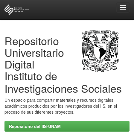
Skip
navigation
Repositorio
Universitario
Digital
Instituto de
Investigaciones Sociales
Un espacio para compartir materiales y recursos digitales
académicos producidos por los investigadores del IIS, en el
proceso de sus diferentes proyectos.
Repositorio del IIS-UNAM