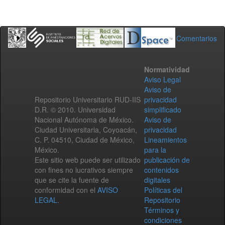
Comentarios
Normatividad
Aviso Legal
Aviso de
Repositorio Universitario RUD-IIS
privacidad
D.R. © 2010. Universidad
simplificado
Nacional Autónoma de México.
Aviso de
Ciudad Universitaria, Coyoacán,
privacidad
C. P. 04510, Ciudad de México,
Lineamientos
México.
para la
Este sitio web puede ser utilizado
publicación de
con fines no lucrativos siempre
contenidos
que se cite la fuente de
digitales
conformidad con el
AVISO
Políticas del
LEGAL
.
Repositorio
Términos y
condiciones