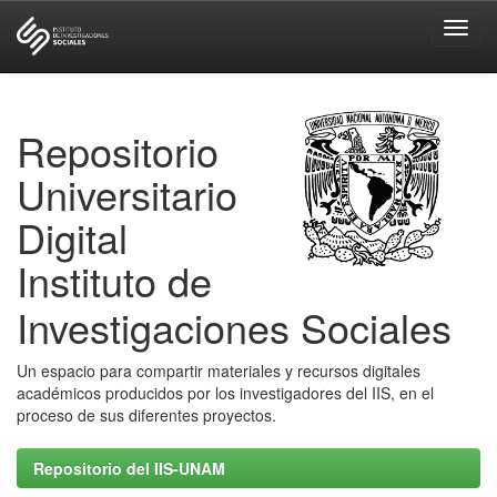
Skip
navigation
Repositorio
Universitario
Digital
Instituto de
Investigaciones Sociales
Un espacio para compartir materiales y recursos digitales
académicos producidos por los investigadores del IIS, en el
proceso de sus diferentes proyectos.
Repositorio del IIS-UNAM