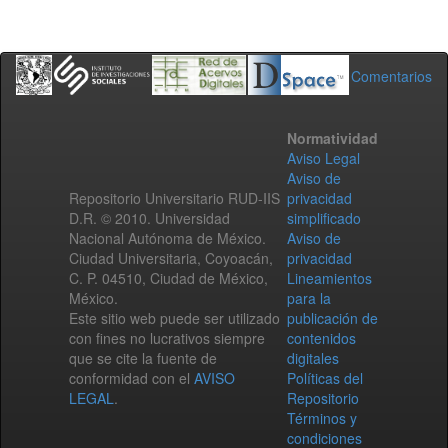
Comentarios
Normatividad
Aviso Legal
Aviso de
Repositorio Universitario RUD-IIS
privacidad
D.R. © 2010. Universidad
simplificado
Nacional Autónoma de México.
Aviso de
Ciudad Universitaria, Coyoacán,
privacidad
C. P. 04510, Ciudad de México,
Lineamientos
México.
para la
Este sitio web puede ser utilizado
publicación de
con fines no lucrativos siempre
contenidos
que se cite la fuente de
digitales
conformidad con el
AVISO
Políticas del
LEGAL
.
Repositorio
Términos y
condiciones