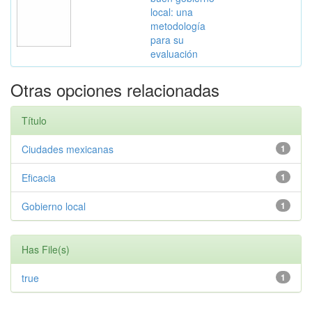
local: una
metodología
para su
evaluación
Otras opciones relacionadas
Título
Ciudades mexicanas
1
Eficacia
1
Gobierno local
1
Has File(s)
true
1