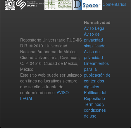
Comentarios
Normatividad
Aviso Legal
Aviso de
Repositorio Universitario RUD-IIS
privacidad
D.R. © 2010. Universidad
simplificado
Nacional Autónoma de México.
Aviso de
Ciudad Universitaria, Coyoacán,
privacidad
C. P. 04510, Ciudad de México,
Lineamientos
México.
para la
Este sitio web puede ser utilizado
publicación de
con fines no lucrativos siempre
contenidos
que se cite la fuente de
digitales
conformidad con el
AVISO
Políticas del
LEGAL
.
Repositorio
Términos y
condiciones
de uso