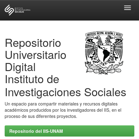
Skip
navigation
Repositorio
Universitario
Digital
Instituto de
Investigaciones Sociales
Un espacio para compartir materiales y recursos digitales
académicos producidos por los investigadores del IIS, en el
proceso de sus diferentes proyectos.
Repositorio del IIS-UNAM