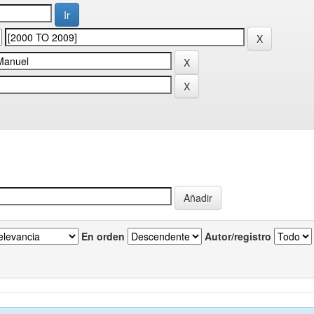
En orden
Autor/registro