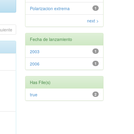
Polarizacion extrema
1
next >
guiente
Fecha de lanzamiento
2003
1
2006
1
Has File(s)
true
2