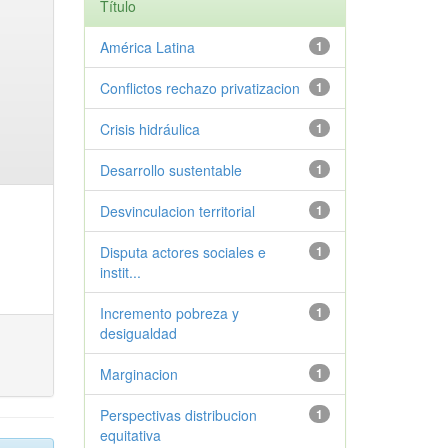
Título
América Latina
1
Conflictos rechazo privatizacion
1
Crisis hidráulica
1
Desarrollo sustentable
1
Desvinculacion territorial
1
Disputa actores sociales e
1
instit...
Incremento pobreza y
1
desigualdad
Marginacion
1
Perspectivas distribucion
1
equitativa