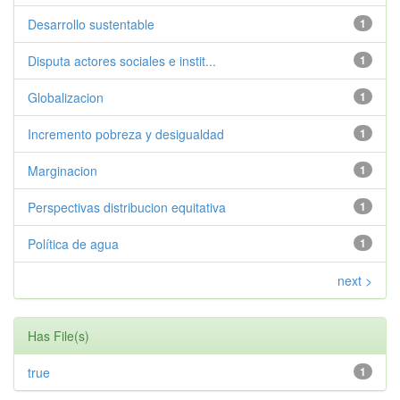
Desarrollo sustentable
1
Disputa actores sociales e instit...
1
Globalizacion
1
Incremento pobreza y desigualdad
1
Marginacion
1
Perspectivas distribucion equitativa
1
Política de agua
1
next >
Has File(s)
true
1