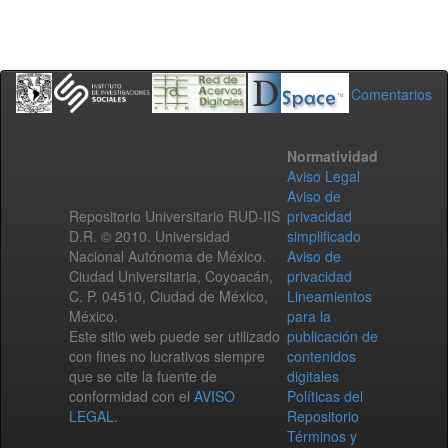
Comentarios
Normatividad
Aviso Legal
Aviso de
Repositorio Universitario RUD-IIS
privacidad
D.R. © 2010. Universidad
simplificado
Nacional Autónoma de México.
Aviso de
Ciudad Universitaria, Coyoacán,
privacidad
C. P. 04510, Ciudad de México,
Lineamientos
México.
para la
Este sitio web puede ser utilizado
publicación de
con fines no lucrativos siempre
contenidos
que se cite la fuente de
digitales
conformidad con el
AVISO
Políticas del
LEGAL
.
Repositorio
Términos y