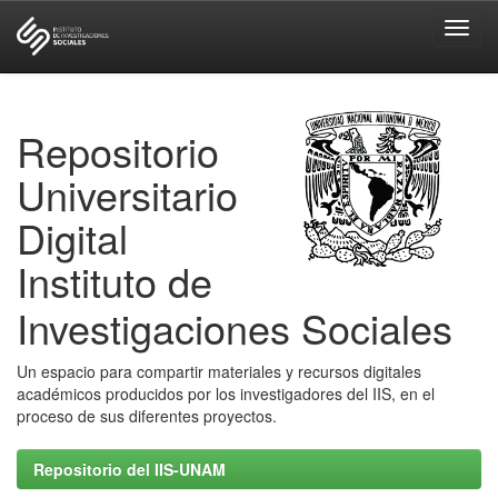
Skip
navigation
Repositorio
Universitario
Digital
Instituto de
Investigaciones Sociales
Un espacio para compartir materiales y recursos digitales
académicos producidos por los investigadores del IIS, en el
proceso de sus diferentes proyectos.
Repositorio del IIS-UNAM