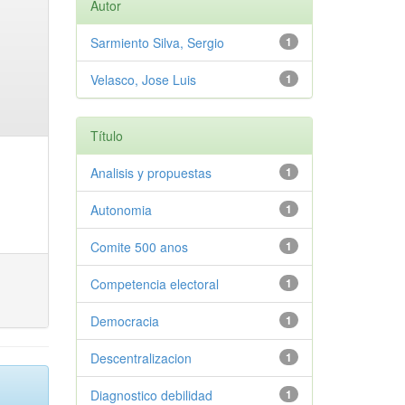
Autor
Sarmiento Silva, Sergio
1
Velasco, Jose Luis
1
Título
Analisis y propuestas
1
Autonomia
1
Comite 500 anos
1
Competencia electoral
1
Democracia
1
Descentralizacion
1
Diagnostico debilidad
1