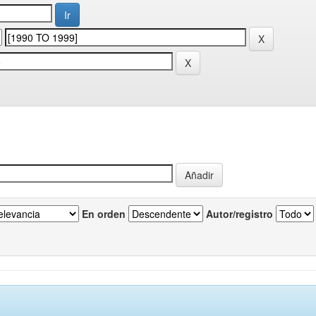
En orden
Autor/registro