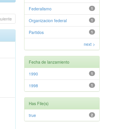
Federalismo
1
guiente
Organizacion federal
1
Partidos
1
next >
Fecha de lanzamiento
1990
1
1998
1
Has File(s)
true
2