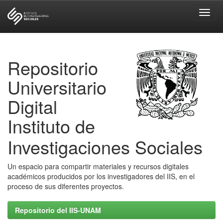
Skip
navigation
Repositorio
Universitario
Digital
Instituto de
Investigaciones Sociales
Un espacio para compartir materiales y recursos digitales
académicos producidos por los investigadores del IIS, en el
proceso de sus diferentes proyectos.
Repositorio del IIS-UNAM