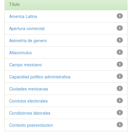
Título
America Latina
1
Apertura comercial
1
Asimetria de genero
1
Atlacomulco
1
Campo mexicano
1
Capacidad politico administrativa
1
Ciudades mexicanas
1
Comicios electorales
1
Condiciones laborales
1
Contexto posrevolucion
1