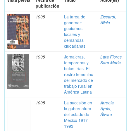
Vista previa
Fecha de
Título
Autor(es)
publicación
1995
La tarea de
Ziccardi,
gobernar:
Alicia
gobiernos
locales y
demandas
ciudadanas
1995
Jornaleras,
Lara Flores,
temporeras y
Sara Maria
boías frías. El
rostro femenino
del mercado de
trabajo rural en
América Latina
1995
La sucesión en
Arreola
la gubernatura
Ayala,
del estado de
Álvaro
México 1917-
1993