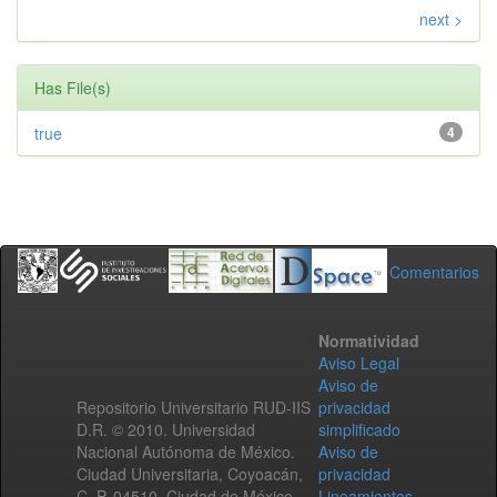
next >
Has File(s)
true
4
Comentarios
Normatividad
Aviso Legal
Aviso de
Repositorio Universitario RUD-IIS
privacidad
D.R. © 2010. Universidad
simplificado
Nacional Autónoma de México.
Aviso de
Ciudad Universitaria, Coyoacán,
privacidad
C. P. 04510, Ciudad de México,
Lineamientos