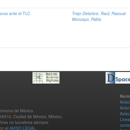
anos ante el TLC
Trejo Delarbre, Raúl
;
Pascual
Moncayo, Pablo
Norm
Aviso
Aviso
utónoma de México.
Aviso
 04510, Ciudad de México, México.
Linea
fines no lucrativos siempre
conte
con el
AVISO LEGAL
.