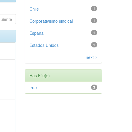
Chile
1
guiente
Corporativismo sindical
1
España
1
Estados Unidos
1
next >
Has File(s)
true
3