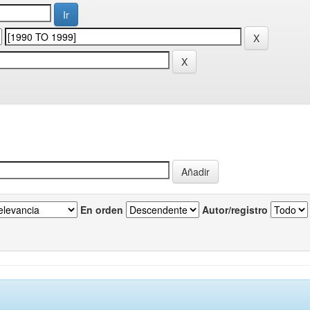
En orden
Autor/registro