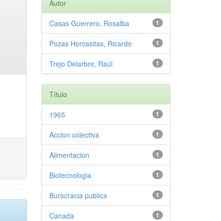
Autor
Casas Guerrero, Rosalba
1
Pozas Horcasitas, Ricardo
1
Trejo Delarbre, Raúl
1
Título
1965
1
Accion colectiva
1
Alimentacion
1
Biotecnologia
1
Burocracia publica
1
Canada
1