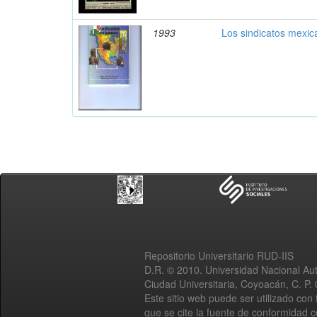
1993
Los sindicatos mexic
Repositorio Universitario RUD-IIS
D.R. © 2010. Universidad Nacional A
Ciudad Universitaria, Coyoacán, C. P.
Este sitio web puede ser utilizado con 
que se cite la fuente de conformidad 