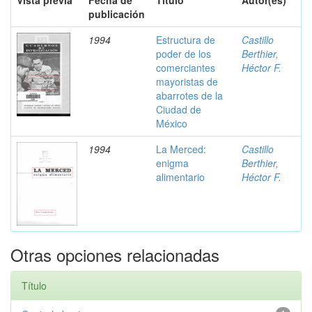
Vista previa
Fecha de
Título
Autor(es)
publicación
1994
Estructura de
Castillo
poder de los
Berthier,
comerciantes
Héctor F.
mayoristas de
abarrotes de la
Ciudad de
México
1994
La Merced:
Castillo
enigma
Berthier,
alimentario
Héctor F.
Otras opciones relacionadas
Título