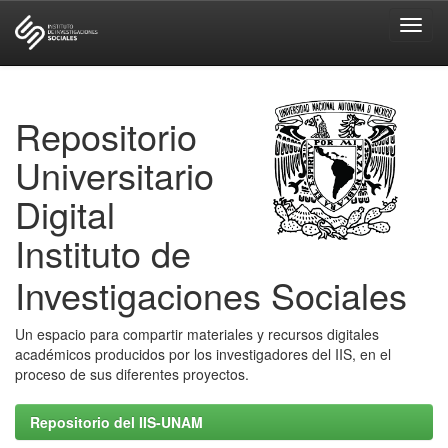
Skip
navigation
Repositorio
Universitario
Digital
Instituto de
Investigaciones Sociales
Un espacio para compartir materiales y recursos digitales
académicos producidos por los investigadores del IIS, en el
proceso de sus diferentes proyectos.
Repositorio del IIS-UNAM