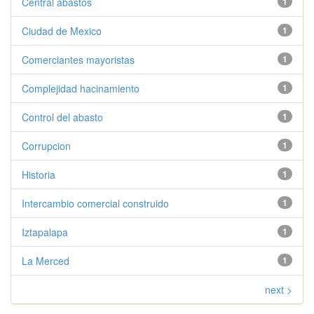
Central abastos
1
Ciudad de Mexico
1
Comerciantes mayoristas
1
Complejidad hacinamiento
1
Control del abasto
1
Corrupcion
1
Historia
1
Intercambio comercial construido
1
Iztapalapa
1
La Merced
1
next >