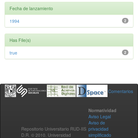
Fecha de lanzamiento
1994
2
Has File(s)
true
2
Comentarios
Normatividad
Aviso Legal
Aviso de
Repositorio Universitario RUD-IIS
privacidad
D.R. © 2010. Universidad
simplificado