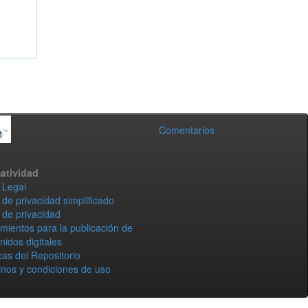
Comentarios
atividad
 Legal
 de privacidad simplificado
 de privacidad
mientos para la publicación de
nidos digitales
icas del Repositorio
nos y condiciones de uso