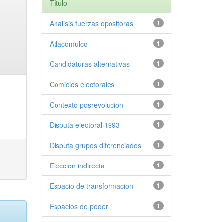
Título
Analisis fuerzas opositoras
1
Atlacomulco
1
Candidaturas alternativas
1
Comicios electorales
1
Contexto posrevolucion
1
Disputa electoral 1993
1
Disputa grupos diferenciados
1
Eleccion indirecta
1
Espacio de transformacion
1
Espacios de poder
1