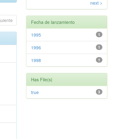
next >
guiente
Fecha de lanzamiento
1995
1
1996
1
1998
1
Has File(s)
true
3