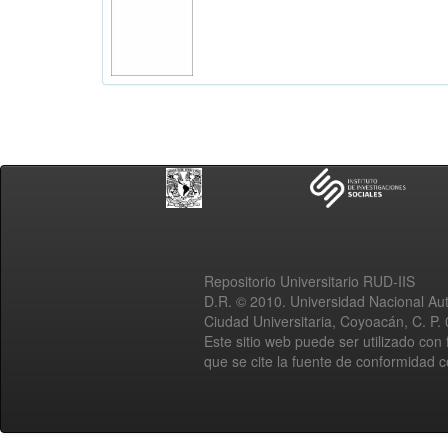
Repositorio Universitario RUD-IIS
D.R. © 2010. Universidad Nacional A
Ciudad Universitaria, Coyoacán, C. P.
Este sitio web puede ser utilizado con 
que se cite la fuente de conformidad 