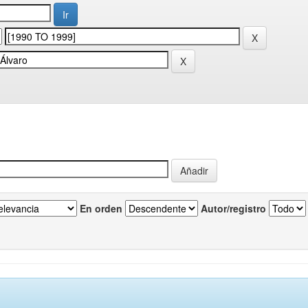
En orden
Autor/registro