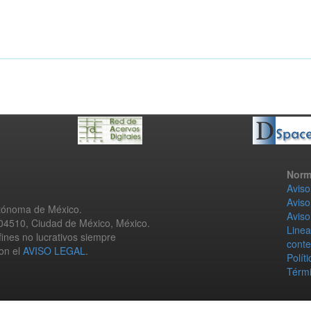
Norm
Aviso
Aviso
utónoma de México.
Aviso
 04510, Ciudad de México, México.
Linea
fines no lucrativos siempre
conte
con el
AVISO LEGAL
.
Polít
Térmi