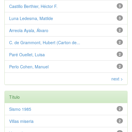
Castillo Berthier, Héctor F.
3
Luna Ledesma, Matilde
3
Arreola Ayala, Álvaro
2
C. de Grammont, Hubert (Carton de...
2
Paré Ouellet, Luisa
2
Perlo Cohen, Manuel
2
next >
Título
Sismo 1985
2
Villas miseria
2