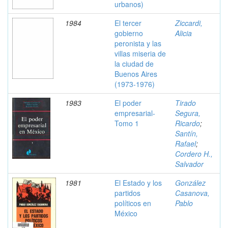
urbanos)
1984
El tercer
Ziccardi,
gobierno
Alicia
peronista y las
villas miseria de
la ciudad de
Buenos Aires
(1973-1976)
1983
El poder
Tirado
empresarial-
Segura,
Tomo 1
Ricardo
;
Santín,
Rafael
;
Cordero H.,
Salvador
1981
El Estado y los
González
partidos
Casanova,
políticos en
Pablo
México