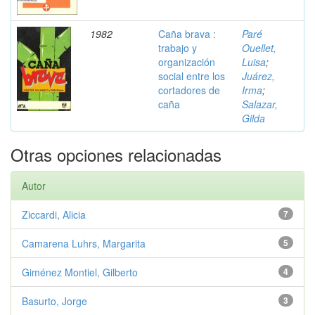
1982
Caña brava :
Paré
trabajo y
Ouellet,
organización
Luisa
;
social entre los
Juárez,
cortadores de
Irma
;
caña
Salazar,
Gilda
Otras opciones relacionadas
Autor
Ziccardi, Alicia
7
Camarena Luhrs, Margarita
5
Giménez Montiel, Gilberto
4
Basurto, Jorge
3