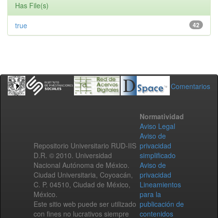
Has File(s)
true
42
Comentarios
Normatividad
Aviso Legal
Aviso de
Repositorio Universitario RUD-IIS
privacidad
D.R. © 2010. Universidad
simplificado
Nacional Autónoma de México.
Aviso de
Ciudad Universitaria, Coyoacán,
privacidad
C. P. 04510, Ciudad de México,
Lineamientos
México.
para la
Este sitio web puede ser utilizado
publicación de
con fines no lucrativos siempre
contenidos