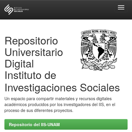
Skip
navigation
Repositorio
Universitario
Digital
Instituto de
Investigaciones Sociales
Un espacio para compartir materiales y recursos digitales
académicos producidos por los investigadores del IIS, en el
proceso de sus diferentes proyectos.
Repositorio del IIS-UNAM