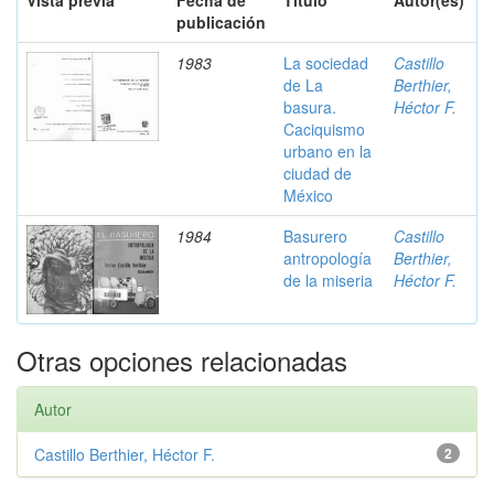
Vista previa
Fecha de
Título
Autor(es)
publicación
1983
La sociedad
Castillo
de La
Berthier,
basura.
Héctor F.
Caciquismo
urbano en la
ciudad de
México
1984
Basurero
Castillo
antropología
Berthier,
de la miseria
Héctor F.
Otras opciones relacionadas
Autor
Castillo Berthier, Héctor F.
2