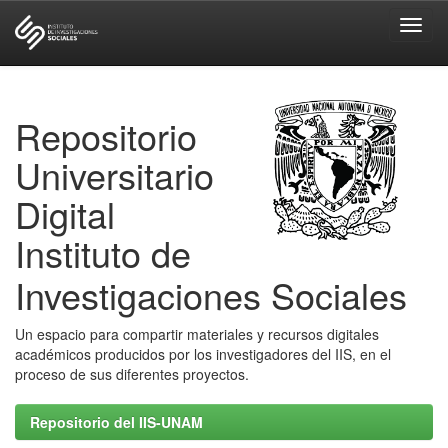
Skip
navigation
Repositorio
Universitario
Digital
Instituto de
Investigaciones Sociales
Un espacio para compartir materiales y recursos digitales
académicos producidos por los investigadores del IIS, en el
proceso de sus diferentes proyectos.
Repositorio del IIS-UNAM