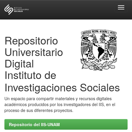
Skip
navigation
Repositorio
Universitario
Digital
Instituto de
Investigaciones Sociales
Un espacio para compartir materiales y recursos digitales
académicos producidos por los investigadores del IIS, en el
proceso de sus diferentes proyectos.
Repositorio del IIS-UNAM