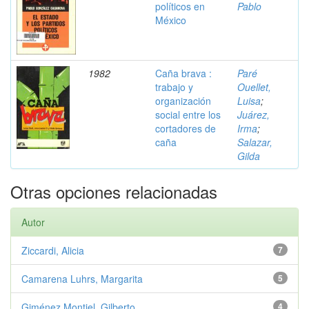
políticos en
Pablo
México
1982
Caña brava :
Paré
trabajo y
Ouellet,
organización
Luisa
;
social entre los
Juárez,
cortadores de
Irma
;
caña
Salazar,
Gilda
Otras opciones relacionadas
Autor
Ziccardi, Alicia
7
Camarena Luhrs, Margarita
5
Giménez Montiel, Gilberto
4