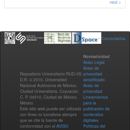
next >
Comentarios
Normatividad
Aviso Legal
Aviso de
Repositorio Universitario RUD-IIS
privacidad
D.R. © 2010. Universidad
simplificado
Nacional Autónoma de México.
Aviso de
Ciudad Universitaria, Coyoacán,
privacidad
C. P. 04510, Ciudad de México,
Lineamientos
México.
para la
Este sitio web puede ser utilizado
publicación de
con fines no lucrativos siempre
contenidos
que se cite la fuente de
digitales
conformidad con el
AVISO
Políticas del