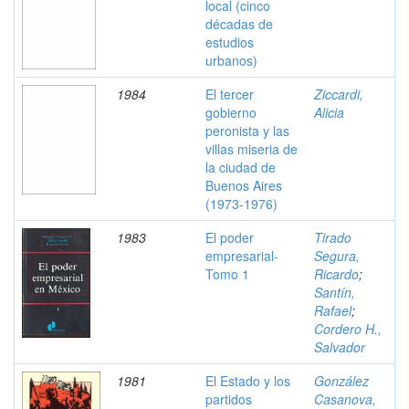
local (cinco
décadas de
estudios
urbanos)
1984
El tercer
Ziccardi,
gobierno
Alicia
peronista y las
villas miseria de
la ciudad de
Buenos Aires
(1973-1976)
1983
El poder
Tirado
empresarial-
Segura,
Tomo 1
Ricardo
;
Santín,
Rafael
;
Cordero H.,
Salvador
1981
El Estado y los
González
partidos
Casanova,