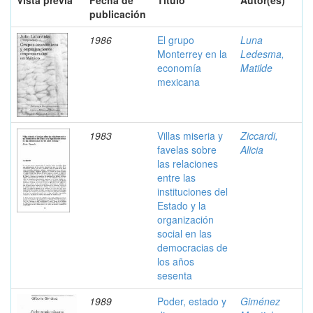
Vista previa
Fecha de
Título
Autor(es)
publicación
1986
El grupo
Luna
Monterrey en la
Ledesma,
economía
Matilde
mexicana
1983
Villas miseria y
Ziccardi,
favelas sobre
Alicia
las relaciones
entre las
instituciones del
Estado y la
organización
social en las
democracias de
los años
sesenta
1989
Poder, estado y
Giménez