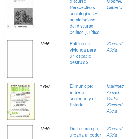
discurso.
Montiel,
Perspectivas
Gilberto
sociológicas y
semiológicas
del discurso
político-jurídico
1986
Política de
Ziccardi,
vivienda para
Alicia
un espacio
destruido
1986
El municipio
Martinez
entre la
Assad,
sociedad y el
Carlos
;
Estado
Ziccardi,
Alicia
1989
De la ecología
Ziccardi,
urbana al poder
Alicia