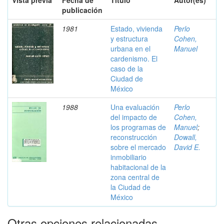
Vista previa
Fecha de
Título
Autor(es)
publicación
1981
Estado, vivienda
Perlo
y estructura
Cohen,
urbana en el
Manuel
cardenismo. El
caso de la
Ciudad de
México
1988
Una evaluación
Perlo
del impacto de
Cohen,
los programas de
Manuel
;
reconstrucción
Dowall,
sobre el mercado
David E.
inmobiliario
habitacional de la
zona central de
la Ciudad de
México
Otras opciones relacionadas