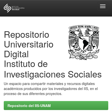
Skip
navigation
Repositorio
Universitario
Digital
Instituto de
Investigaciones Sociales
Un espacio para compartir materiales y recursos digitales
académicos producidos por los investigadores del IIS, en el
proceso de sus diferentes proyectos.
Repositorio del IIS-UNAM