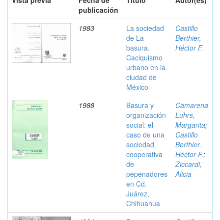
Vista previa
Fecha de
Título
Autor(es)
publicación
1983
La sociedad
Castillo
de La
Berthier,
basura.
Héctor F.
Caciquismo
urbano en la
ciudad de
México
1988
Basura y
Camarena
organización
Luhrs,
social: el
Margarita
;
caso de una
Castillo
sociedad
Berthier,
cooperativa
Héctor F.
;
de
Ziccardi,
pepenadores
Alicia
en Cd.
Juárez,
Chihuahua