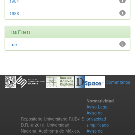
1984
1
1988
1
Has File(s)
true
3
Comentarios
Normatividad
Aviso Legal
Aviso de
Repositorio Universitario RUD-IIS
privacidad
D.R. © 2010. Universidad
simplificado
Nacional Autónoma de México.
Aviso de