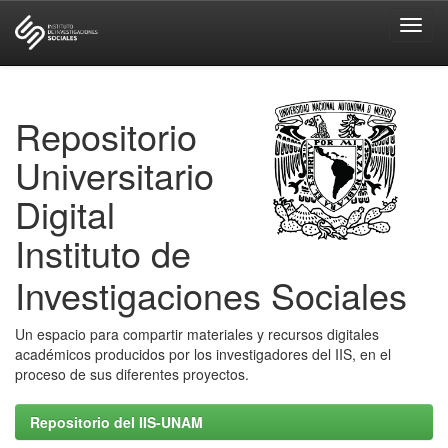
Skip
navigation
Repositorio
Universitario
Digital
Instituto de
Investigaciones Sociales
Un espacio para compartir materiales y recursos digitales
académicos producidos por los investigadores del IIS, en el
proceso de sus diferentes proyectos.
Repositorio del IIS-UNAM