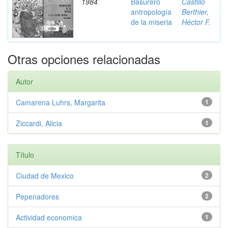
1984
Basurero
Castillo
antropología
Berthier,
de la miseria
Héctor F.
Otras opciones relacionadas
Autor
Camarena Luhrs, Margarita
1
Ziccardi, Alicia
1
Título
Ciudad de Mexico
2
Pepenadores
2
Actividad economica
1