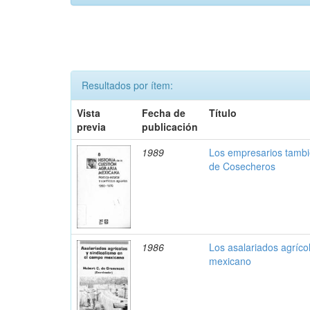
Resultados por ítem:
Vista
Fecha de
Título
previa
publicación
1989
Los empresarios tambi
de Cosecheros
1986
Los asalariados agríco
mexicano