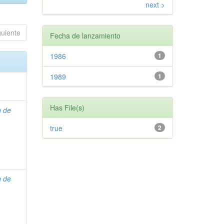
next >
guiente
Fecha de lanzamiento
1986
1
1989
1
Has File(s)
n de
true
2
n de