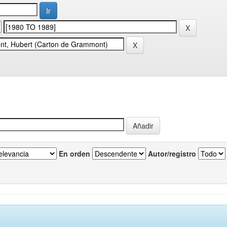
En orden
Autor/registro