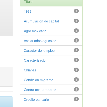
Título
1983
1
Acumulacion de capital
1
Agro mexicano
1
Asalariados agricolas
1
Caracter del empleo
1
Caracterizacion
1
Chiapas
1
Condicion migrante
1
Contra acaparadores
1
Credito bancario
1