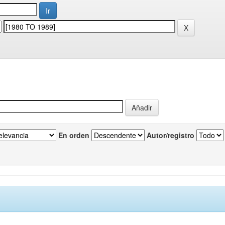
En orden
Autor/registro