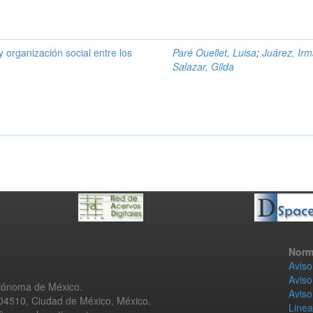
y organización social entre los
Paré Ouellet, Luisa
;
Juárez, Ir
Salazar, Gilda
Norm
Aviso
Aviso
utónoma de México.
Aviso
 04510, Ciudad de México, México.
Linea