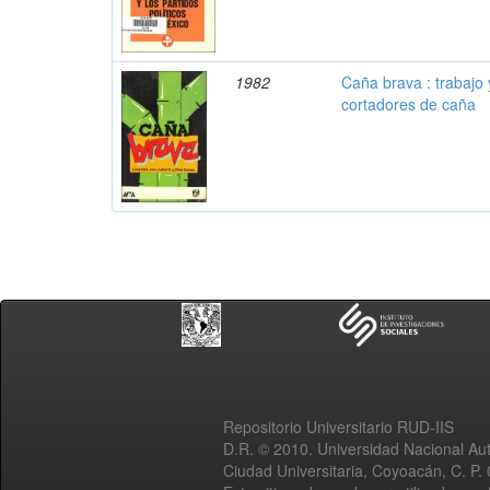
1982
Caña brava : trabajo 
cortadores de caña
Repositorio Universitario RUD-IIS
D.R. © 2010. Universidad Nacional A
Ciudad Universitaria, Coyoacán, C. P.