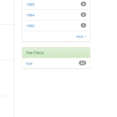
1985
3
1984
2
1980
1
next >
Has File(s)
true
42
,