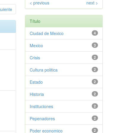
< previous
next >
guiente
Título
Ciudad de Mexico
4
Mexico
3
Crisis
2
Cultura politica
2
Estado
2
Historia
2
Instituciones
2
Pepenadores
2
Poder economico
2