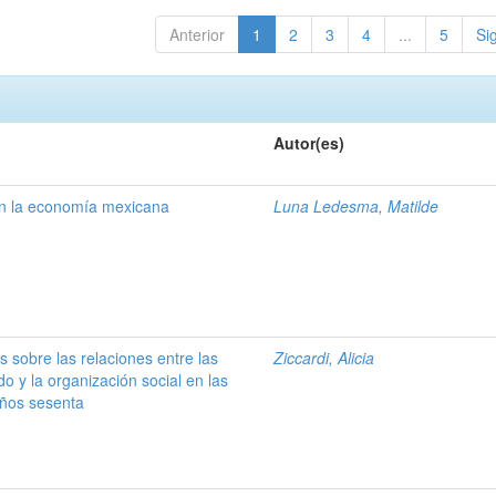
Anterior
1
2
3
4
...
5
Si
Autor(es)
en la economía mexicana
Luna Ledesma, Matilde
as sobre las relaciones entre las
Ziccardi, Alicia
do y la organización social en las
años sesenta