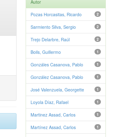
Autor
Pozas Horcasitas, Ricardo
2
Sarmiento Silva, Sergio
2
Trejo Delarbre, Raúl
2
Boils, Guillermo
1
Gonzáles Casanova, Pablo
1
González Casanova, Pablo
1
José Valenzuela, Georgette
1
Loyola Díaz, Rafael
1
Martinez Assad, Carlos
1
Martínez Assad, Carlos
1