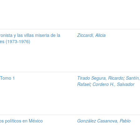
onista y las villas miseria de la
Ziccardi, Alicia
res (1973-1976)
l-Tomo 1
Tirado Segura, Ricardo
;
Santín
Rafael
;
Cordero H., Salvador
dos políticos en México
González Casanova, Pablo