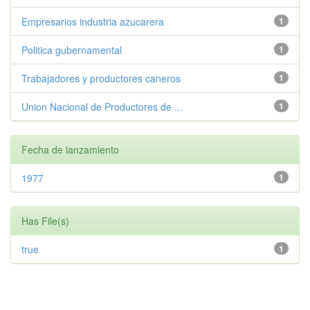
Empresarios industria azucarera
1
Politica gubernamental
1
Trabajadores y productores caneros
1
Union Nacional de Productores de ...
1
Fecha de lanzamiento
1977
1
Has File(s)
true
1