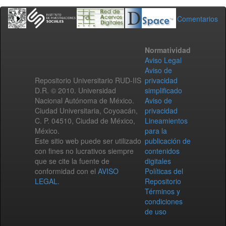
Comentarios
Normatividad
Aviso Legal
Aviso de
Repositorio Universitario RUD-IIS
privacidad
D.R. © 2010. Universidad
simplificado
Nacional Autónoma de México.
Aviso de
Ciudad Universitaria, Coyoacán,
privacidad
C. P. 04510, Ciudad de México,
Lineamientos
México.
para la
Este sitio web puede ser utilizado
publicación de
con fines no lucrativos siempre
contenidos
que se cite la fuente de
digitales
conformidad con el
AVISO
Políticas del
LEGAL
.
Repositorio
Términos y
condiciones
de uso