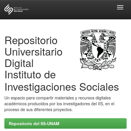
Skip
navigation
Repositorio
Universitario
Digital
Instituto de
Investigaciones Sociales
Un espacio para compartir materiales y recursos digitales
académicos producidos por los investigadores del IIS, en el
proceso de sus diferentes proyectos.
Repositorio del IIS-UNAM