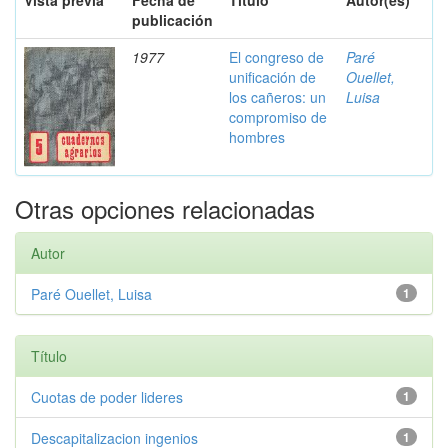
Vista previa
Fecha de
Título
Autor(es)
publicación
1977
El congreso de
Paré
unificación de
Ouellet,
los cañeros: un
Luisa
compromiso de
hombres
Otras opciones relacionadas
Autor
Paré Ouellet, Luisa
1
Título
Cuotas de poder lideres
1
Descapitalizacion ingenios
1