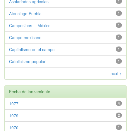
Asalariados agricolas
1
Atencingo Puebla
1
Campesinos -- México
1
Campo mexicano
1
Capitalismo en el campo
1
Catolicismo popular
1
next >
Fecha de lanzamiento
1977
4
1979
2
1970
1