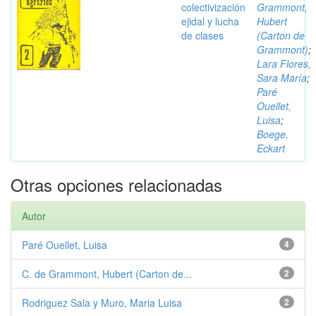
colectivización
Grammont,
ejidal y lucha
Hubert
de clases
(Carton de
Grammont)
;
Lara Flores,
Sara María
;
Paré
Ouellet,
Luisa
;
Boege,
Eckart
Otras opciones relacionadas
Autor
Paré Ouellet, Luisa
4
C. de Grammont, Hubert (Carton de...
2
Rodriguez Sala y Muro, Maria Luisa
2