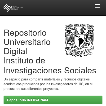
Skip
navigation
Repositorio
Universitario
Digital
Instituto de
Investigaciones Sociales
Un espacio para compartir materiales y recursos digitales
académicos producidos por los investigadores del IIS, en el
proceso de sus diferentes proyectos.
Repositorio del IIS-UNAM