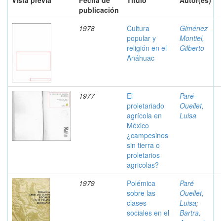
Vista previa
Fecha de
Título
Autor(es)
publicación
1978
Cultura
Giménez
popular y
Montiel,
religión en el
Gilberto
Anáhuac
1977
El
Paré
proletariado
Ouellet,
agrícola en
Luisa
México
¿campesinos
sin tierra o
proletarios
agricolas?
1979
Polémica
Paré
sobre las
Ouellet,
clases
Luisa
;
sociales en el
Bartra,