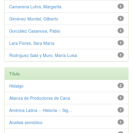
Camarena Luhrs, Margarita
1
Giménez Montiel, Gilberto
1
González Casanova, Pablo
1
Lara Flores, Sara María
1
Rodríguez Sala y Muro, María Luisa
1
Título
Hidalgo
2
Alianza de Productores de Cana
1
América Latina -- Historia -- Sig...
1
Analisis semiótico
1