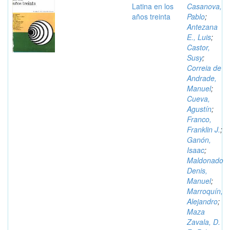
Latina en los
Casanova,
años treinta
Pablo
;
Antezana
E., Luis
;
Castor,
Susy
;
Correia de
Andrade,
Manuel
;
Cueva,
Agustín
;
Franco,
Franklin J.
;
Ganón,
Isaac
;
Maldonado
Denis,
Manuel
;
Marroquín,
Alejandro
;
Maza
Zavala, D.