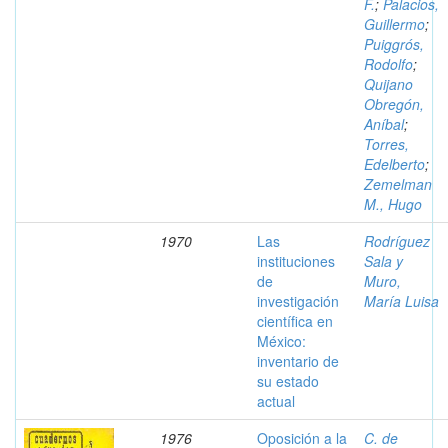
F.
;
Palacios,
Guillermo
;
Puiggrós,
Rodolfo
;
Quijano
Obregón,
Aníbal
;
Torres,
Edelberto
;
Zemelman
M., Hugo
1970
Las
Rodríguez
instituciones
Sala y
de
Muro,
investigación
María Luisa
científica en
México:
inventario de
su estado
actual
1976
Oposición a la
C. de