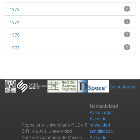
1972
1
1974
1
1976
1
1978
1
Comentarios
Normatividad
Aviso Legal
Aviso de
Repositorio Universitario RUD-IIS
privacidad
D.R. © 2010. Universidad
simplificado
Nacional Autónoma de México.
Aviso de