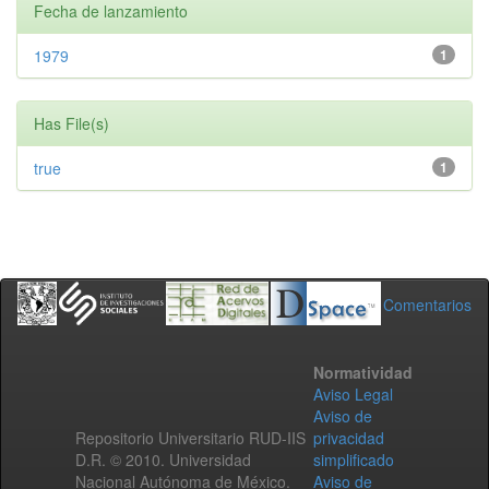
Fecha de lanzamiento
1979
1
Has File(s)
true
1
Comentarios
Normatividad
Aviso Legal
Aviso de
Repositorio Universitario RUD-IIS
privacidad
D.R. © 2010. Universidad
simplificado
Nacional Autónoma de México.
Aviso de