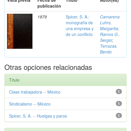
Vista previa
Fecha de
Título
Autor(es)
publicación
1979
Spicer, S. A.:
Camarena
monografía de
Luhrs,
una empresa y
Margarita
;
de un conflicto
Ramos G.,
Sergio
;
Terrazas,
Benito
Otras opciones relacionadas
Título
Clase trabajadora -- México
1
Sindicalismo -- México
1
Spicer, S. A. -- Huelgas y paros
1