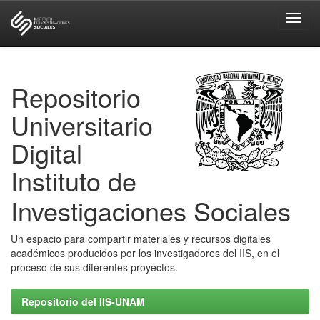
Skip
navigation
Repositorio
Universitario
Digital
Instituto de
Investigaciones Sociales
Un espacio para compartir materiales y recursos digitales
académicos producidos por los investigadores del IIS, en el
proceso de sus diferentes proyectos.
Repositorio del IIS-UNAM