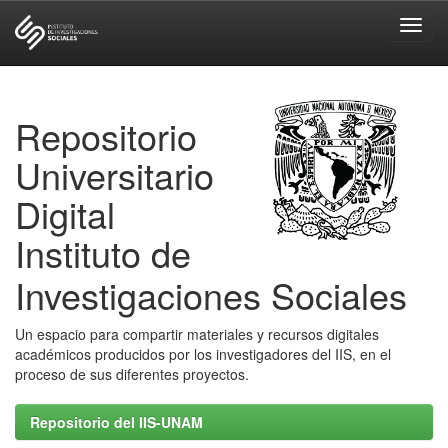
Skip
navigation
Repositorio
Universitario
Digital
Instituto de
Investigaciones Sociales
Un espacio para compartir materiales y recursos digitales
académicos producidos por los investigadores del IIS, en el
proceso de sus diferentes proyectos.
Repositorio del IIS-UNAM