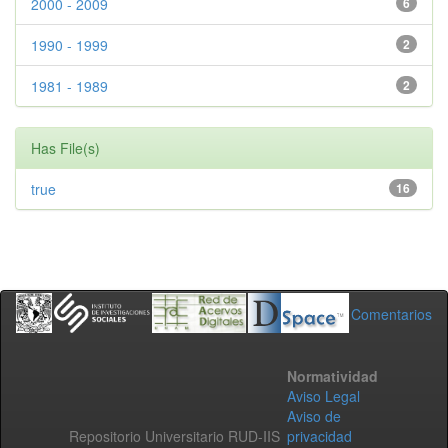
2000 - 2009
6
1990 - 1999
2
1981 - 1989
2
Has File(s)
true
16
Comentarios
Normatividad
Aviso Legal
Aviso de
Repositorio Universitario RUD-IIS
privacidad