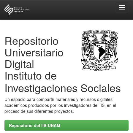
Skip
navigation
Repositorio
Universitario
Digital
Instituto de
Investigaciones Sociales
Un espacio para compartir materiales y recursos digitales
académicos producidos por los investigadores del IIS, en el
proceso de sus diferentes proyectos.
Repositorio del IIS-UNAM