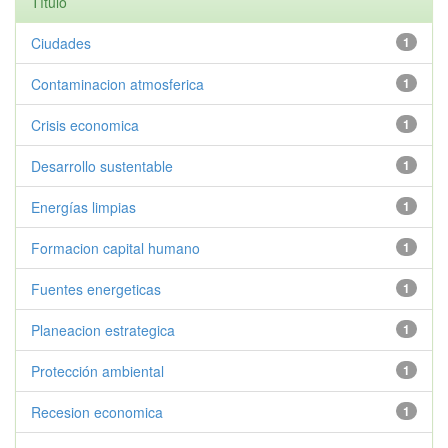
Título
Ciudades
1
Contaminacion atmosferica
1
Crisis economica
1
Desarrollo sustentable
1
Energías limpias
1
Formacion capital humano
1
Fuentes energeticas
1
Planeacion estrategica
1
Protección ambiental
1
Recesion economica
1