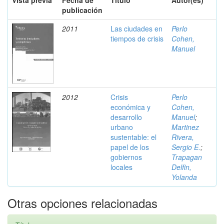
Vista previa
Fecha de
Título
Autor(es)
publicación
2011
Las ciudades en
Perlo
tiempos de crisis
Cohen,
Manuel
2012
Crisis
Perlo
económica y
Cohen,
desarrollo
Manuel
;
urbano
Martinez
sustentable: el
Rivera,
papel de los
Sergio E.
;
gobiernos
Trapagan
locales
Delfin,
Yolanda
Otras opciones relacionadas