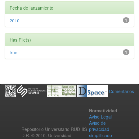
Fecha de lanzamiento
2010
1
Has File(s)
true
1
Comentarios
Normatividad
Aviso Legal
Aviso de
Repositorio Universitario RUD-IIS
privacidad
D.R. © 2010. Universidad
simplificado