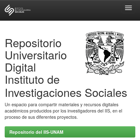
Skip
navigation
Repositorio
Universitario
Digital
Instituto de
Investigaciones Sociales
Un espacio para compartir materiales y recursos digitales
académicos producidos por los investigadores del IIS, en el
proceso de sus diferentes proyectos.
Repositorio del IIS-UNAM