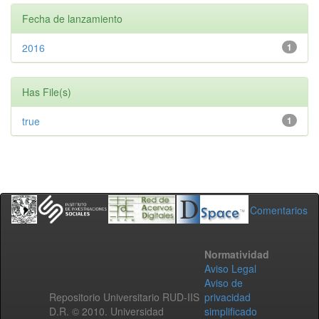
Fecha de lanzamiento
2016
1
Has File(s)
true
1
Comentarios
Normatividad
Aviso Legal
Aviso de
Repositorio Universitario RUD-IIS
privacidad
D.R. © 2010. Universidad
simplificado