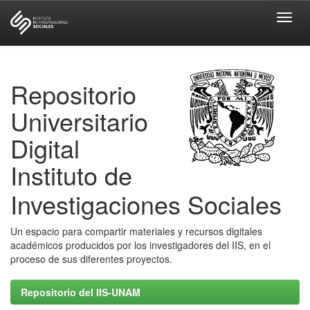
Skip
navigation
Repositorio
Universitario
Digital
Instituto de
Investigaciones Sociales
Un espacio para compartir materiales y recursos digitales
académicos producidos por los investigadores del IIS, en el
proceso de sus diferentes proyectos.
Repositorio del IIS-UNAM