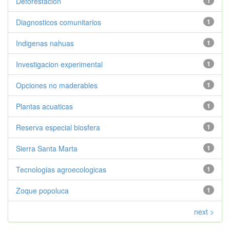
Deforestacion
1
Diagnosticos comunitarios
1
Indigenas nahuas
1
Investigacion experimental
1
Opciones no maderables
1
Plantas acuaticas
1
Reserva especial biosfera
1
Sierra Santa Marta
1
Tecnologias agroecologicas
1
Zoque popoluca
1
next >