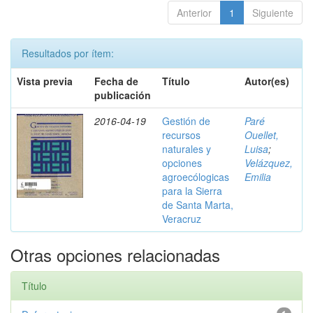
Anterior
1
Siguiente
Resultados por ítem:
Vista previa
Fecha de
Título
Autor(es)
publicación
2016-04-19
Gestión de
Paré
recursos
Ouellet,
naturales y
Luisa
;
opciones
Velázquez,
agroecólogicas
Emilia
para la Sierra
de Santa Marta,
Veracruz
Otras opciones relacionadas
Título