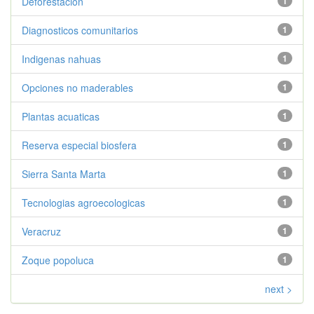
Deforestacion
1
Diagnosticos comunitarios
1
Indigenas nahuas
1
Opciones no maderables
1
Plantas acuaticas
1
Reserva especial biosfera
1
Sierra Santa Marta
1
Tecnologias agroecologicas
1
Veracruz
1
Zoque popoluca
1
next >