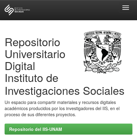
Skip
navigation
Repositorio
Universitario
Digital
Instituto de
Investigaciones Sociales
Un espacio para compartir materiales y recursos digitales
académicos producidos por los investigadores del IIS, en el
proceso de sus diferentes proyectos.
Repositorio del IIS-UNAM