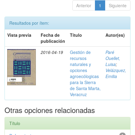
Anterior
1
Siguiente
Resultados por ítem:
Vista previa
Fecha de
Título
Autor(es)
publicación
2016-04-19
Gestión de
Paré
recursos
Ouellet,
naturales y
Luisa
;
opciones
Velázquez,
agroecólogicas
Emilia
para la Sierra
de Santa Marta,
Veracruz
Otras opciones relacionadas
Título