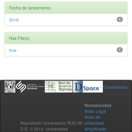
Fecha de lanzamiento
2016
1
Has File(s)
true
1
Comentarios
Normatividad
Aviso Legal
Aviso de
Repositorio Universitario RUD-IIS
privacidad
D.R. © 2010. Universidad
simplificado