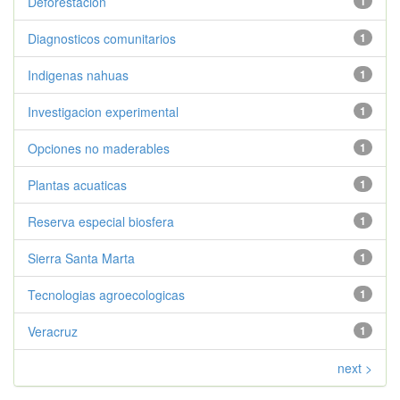
Deforestacion
1
Diagnosticos comunitarios
1
Indigenas nahuas
1
Investigacion experimental
1
Opciones no maderables
1
Plantas acuaticas
1
Reserva especial biosfera
1
Sierra Santa Marta
1
Tecnologias agroecologicas
1
Veracruz
1
next >