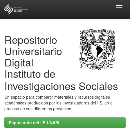
Skip
navigation
Repositorio
Universitario
Digital
Instituto de
Investigaciones Sociales
Un espacio para compartir materiales y recursos digitales
académicos producidos por los investigadores del IIS, en el
proceso de sus diferentes proyectos.
Repositorio del IIS-UNAM