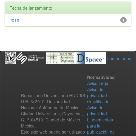
Fecha de lanzamiento
2016
1
Comentarios
Normatividad
Aviso Legal
Aviso de
Repositorio Universitario RUD-IIS
privacidad
D.R. © 2010. Universidad
simplificado
Nacional Autónoma de México.
Aviso de
Ciudad Universitaria, Coyoacán,
privacidad
C. P. 04510, Ciudad de México,
Lineamientos
México.
para la
Este sitio web puede ser utilizado
publicación de