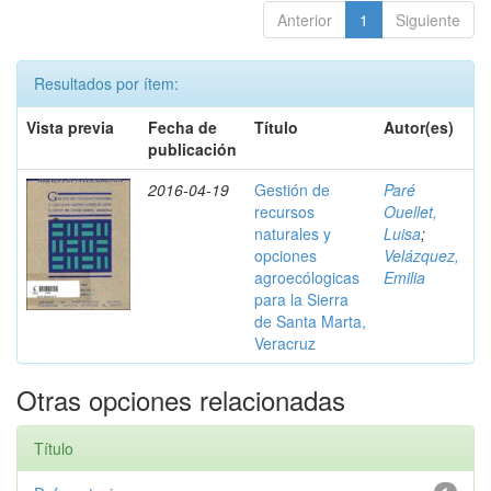
Anterior
1
Siguiente
Resultados por ítem:
Vista previa
Fecha de
Título
Autor(es)
publicación
2016-04-19
Gestión de
Paré
recursos
Ouellet,
naturales y
Luisa
;
opciones
Velázquez,
agroecólogicas
Emilia
para la Sierra
de Santa Marta,
Veracruz
Otras opciones relacionadas
Título