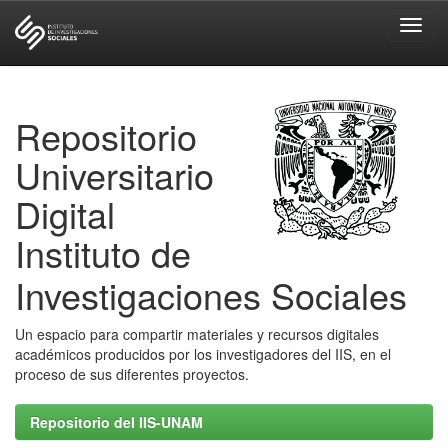
Skip
navigation
Repositorio
Universitario
Digital
Instituto de
Investigaciones Sociales
Un espacio para compartir materiales y recursos digitales
académicos producidos por los investigadores del IIS, en el
proceso de sus diferentes proyectos.
Repositorio del IIS-UNAM