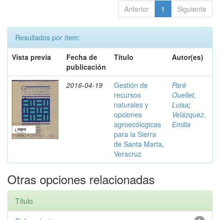
Anterior
1
Siguiente
Resultados por ítem:
Vista previa
Fecha de
Título
Autor(es)
publicación
2016-04-19
Gestión de
Paré
recursos
Ouellet,
naturales y
Luisa
;
opciones
Velázquez,
agroecólogicas
Emilia
para la Sierra
de Santa Marta,
Veracruz
Otras opciones relacionadas
Título