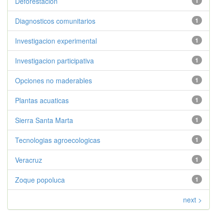
Deforestacion
1
Diagnosticos comunitarios
1
Investigacion experimental
1
Investigacion participativa
1
Opciones no maderables
1
Plantas acuaticas
1
Sierra Santa Marta
1
Tecnologias agroecologicas
1
Veracruz
1
Zoque popoluca
1
next >