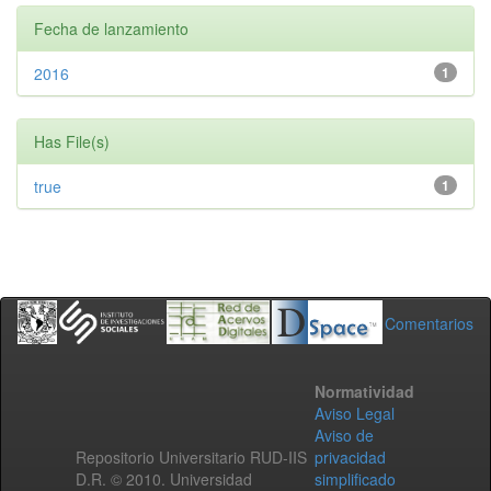
Fecha de lanzamiento
2016
1
Has File(s)
true
1
Comentarios
Normatividad
Aviso Legal
Aviso de
Repositorio Universitario RUD-IIS
privacidad
D.R. © 2010. Universidad
simplificado