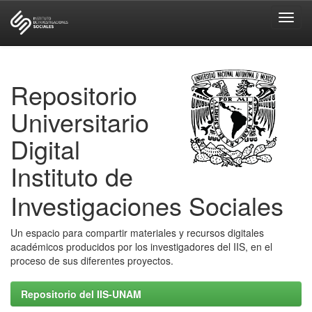
Skip
navigation
Repositorio
Universitario
Digital
Instituto de
Investigaciones Sociales
Un espacio para compartir materiales y recursos digitales
académicos producidos por los investigadores del IIS, en el
proceso de sus diferentes proyectos.
Repositorio del IIS-UNAM