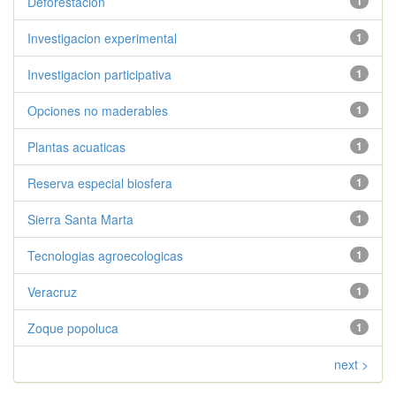
Deforestacion
1
Investigacion experimental
1
Investigacion participativa
1
Opciones no maderables
1
Plantas acuaticas
1
Reserva especial biosfera
1
Sierra Santa Marta
1
Tecnologias agroecologicas
1
Veracruz
1
Zoque popoluca
1
next >