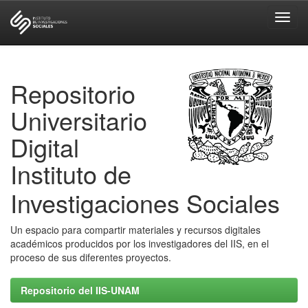
Skip
navigation
Repositorio
Universitario
Digital
Instituto de
Investigaciones Sociales
Un espacio para compartir materiales y recursos digitales
académicos producidos por los investigadores del IIS, en el
proceso de sus diferentes proyectos.
Repositorio del IIS-UNAM