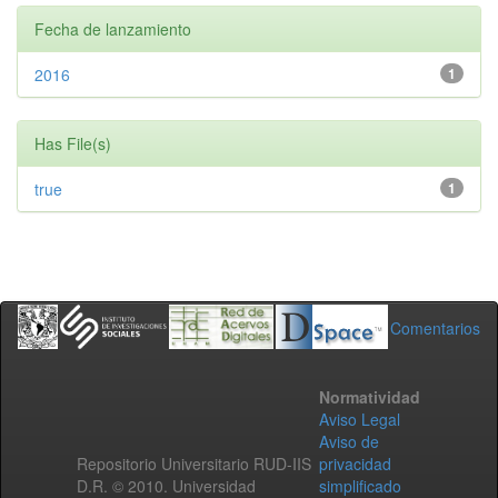
Fecha de lanzamiento
2016
1
Has File(s)
true
1
Comentarios
Normatividad
Aviso Legal
Aviso de
Repositorio Universitario RUD-IIS
privacidad
D.R. © 2010. Universidad
simplificado