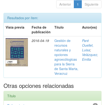
Anterior
1
Siguiente
Resultados por ítem:
Vista previa
Fecha de
Título
Autor(es)
publicación
2016-04-19
Gestión de
Paré
recursos
Ouellet,
naturales y
Luisa
;
opciones
Velázquez,
agroecólogicas
Emilia
para la Sierra
de Santa Marta,
Veracruz
Otras opciones relacionadas
Título