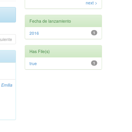
next >
Fecha de lanzamiento
2016
1
guiente
Has File(s)
true
1
 Emilia