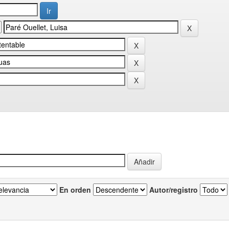
En orden
Autor/registro