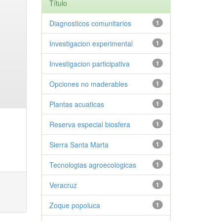
Título
Diagnosticos comunitarios
1
Investigacion experimental
1
Investigacion participativa
1
Opciones no maderables
1
Plantas acuaticas
1
Reserva especial biosfera
1
Sierra Santa Marta
1
Tecnologias agroecologicas
1
Veracruz
1
Zoque popoluca
1