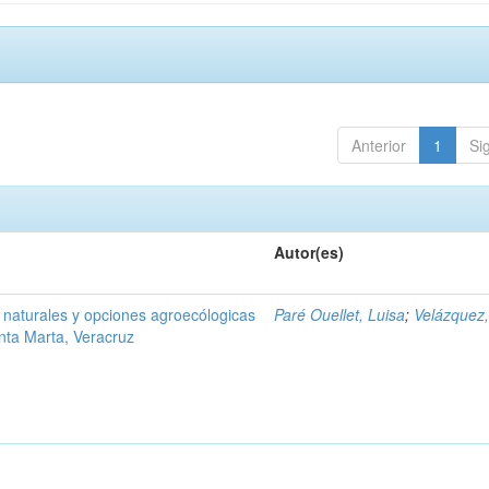
Anterior
1
Si
Autor(es)
 naturales y opciones agroecólogicas
Paré Ouellet, Luisa
;
Velázquez,
anta Marta, Veracruz