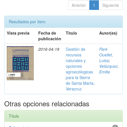
Anterior
1
Siguiente
Resultados por ítem:
Vista previa
Fecha de
Título
Autor(es)
publicación
2016-04-19
Gestión de
Paré
recursos
Ouellet,
naturales y
Luisa
;
opciones
Velázquez,
agroecólogicas
Emilia
para la Sierra
de Santa Marta,
Veracruz
Otras opciones relacionadas
Título