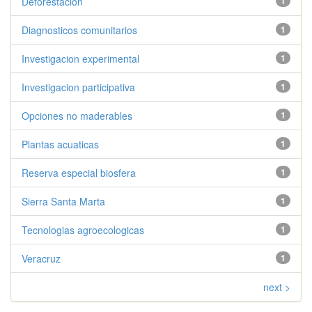
Deforestacion
1
Diagnosticos comunitarios
1
Investigacion experimental
1
Investigacion participativa
1
Opciones no maderables
1
Plantas acuaticas
1
Reserva especial biosfera
1
Sierra Santa Marta
1
Tecnologias agroecologicas
1
Veracruz
1
next >