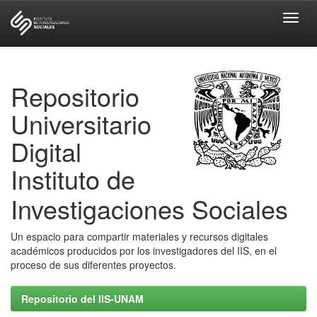
Skip
navigation
Repositorio
Universitario
Digital
Instituto de
Investigaciones Sociales
Un espacio para compartir materiales y recursos digitales
académicos producidos por los investigadores del IIS, en el
proceso de sus diferentes proyectos.
Repositorio del IIS-UNAM