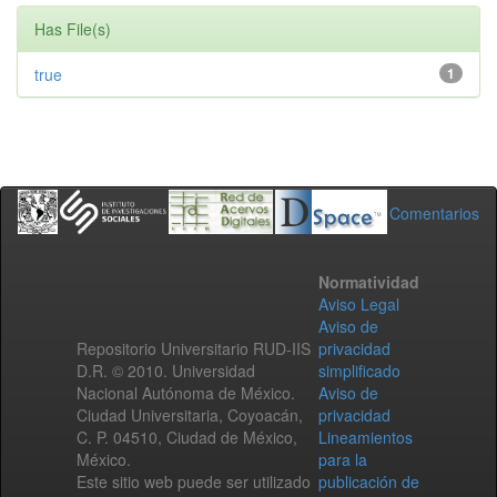
Has File(s)
true
1
Comentarios
Normatividad
Aviso Legal
Aviso de
Repositorio Universitario RUD-IIS
privacidad
D.R. © 2010. Universidad
simplificado
Nacional Autónoma de México.
Aviso de
Ciudad Universitaria, Coyoacán,
privacidad
C. P. 04510, Ciudad de México,
Lineamientos
México.
para la
Este sitio web puede ser utilizado
publicación de