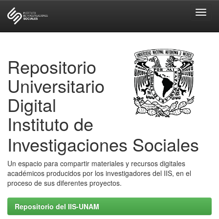
Skip
navigation
Repositorio
Universitario
Digital
Instituto de
Investigaciones Sociales
Un espacio para compartir materiales y recursos digitales
académicos producidos por los investigadores del IIS, en el
proceso de sus diferentes proyectos.
Repositorio del IIS-UNAM