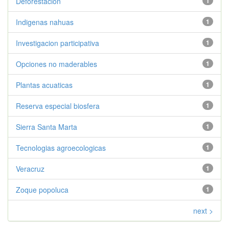
Deforestacion
1
Indigenas nahuas
1
Investigacion participativa
1
Opciones no maderables
1
Plantas acuaticas
1
Reserva especial biosfera
1
Sierra Santa Marta
1
Tecnologias agroecologicas
1
Veracruz
1
Zoque popoluca
1
next >