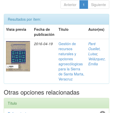
Anterior
1
Siguiente
Resultados por ítem:
Vista previa
Fecha de
Título
Autor(es)
publicación
2016-04-19
Gestión de
Paré
recursos
Ouellet,
naturales y
Luisa
;
opciones
Velázquez,
agroecólogicas
Emilia
para la Sierra
de Santa Marta,
Veracruz
Otras opciones relacionadas
Título