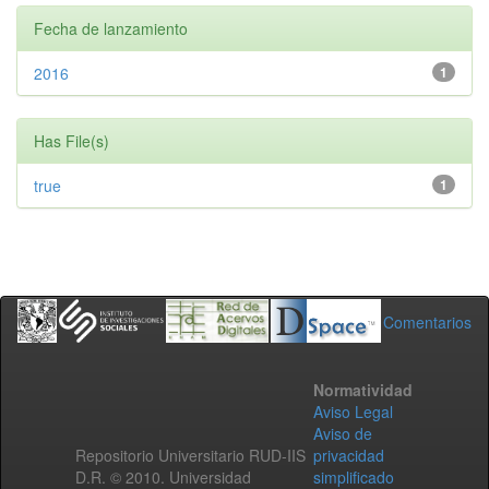
Fecha de lanzamiento
2016
1
Has File(s)
true
1
Comentarios
Normatividad
Aviso Legal
Aviso de
Repositorio Universitario RUD-IIS
privacidad
D.R. © 2010. Universidad
simplificado