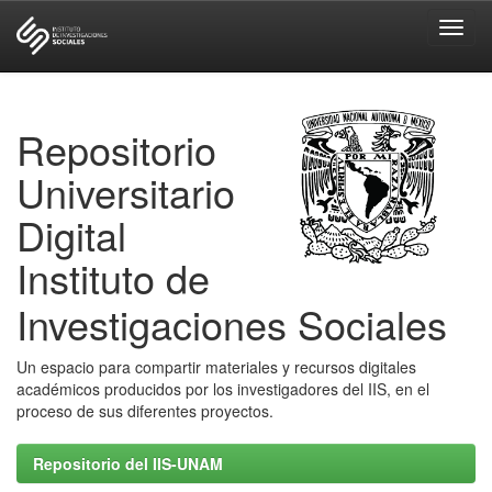
Skip
navigation
Repositorio
Universitario
Digital
Instituto de
Investigaciones Sociales
Un espacio para compartir materiales y recursos digitales
académicos producidos por los investigadores del IIS, en el
proceso de sus diferentes proyectos.
Repositorio del IIS-UNAM