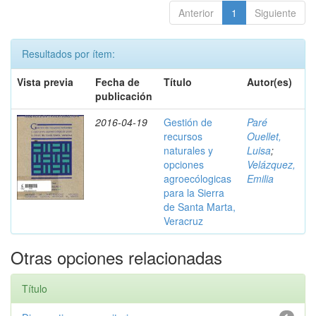
Anterior
1
Siguiente
Resultados por ítem:
Vista previa
Fecha de
Título
Autor(es)
publicación
2016-04-19
Gestión de
Paré
recursos
Ouellet,
naturales y
Luisa
;
opciones
Velázquez,
agroecólogicas
Emilia
para la Sierra
de Santa Marta,
Veracruz
Otras opciones relacionadas
Título