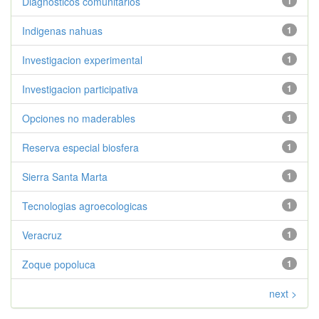
Diagnosticos comunitarios
1
Indigenas nahuas
1
Investigacion experimental
1
Investigacion participativa
1
Opciones no maderables
1
Reserva especial biosfera
1
Sierra Santa Marta
1
Tecnologias agroecologicas
1
Veracruz
1
Zoque popoluca
1
next >