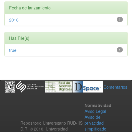
Fecha de lanzamiento
2016
1
Has File(s)
true
1
Comentarios
Normatividad
Aviso Legal
Aviso de
Repositorio Universitario RUD-IIS
privacidad
D.R. © 2010. Universidad
simplificado