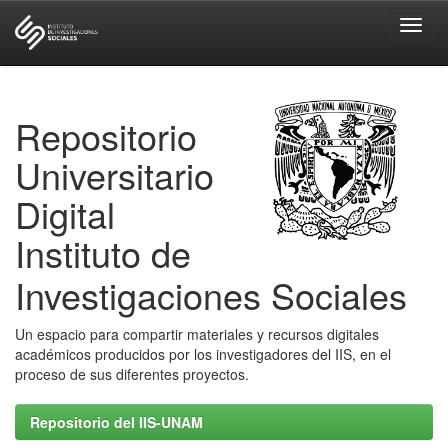
Skip
navigation
Repositorio
Universitario
Digital
Instituto de
Investigaciones Sociales
Un espacio para compartir materiales y recursos digitales
académicos producidos por los investigadores del IIS, en el
proceso de sus diferentes proyectos.
Repositorio del IIS-UNAM