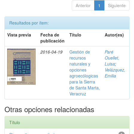
Anterior
1
Siguiente
Resultados por ítem:
Vista previa
Fecha de
Título
Autor(es)
publicación
2016-04-19
Gestión de
Paré
recursos
Ouellet,
naturales y
Luisa
;
opciones
Velázquez,
agroecólogicas
Emilia
para la Sierra
de Santa Marta,
Veracruz
Otras opciones relacionadas
Título