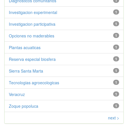
Diagnosticos comunitarios
1
Investigacion experimental
1
Investigacion participativa
1
Opciones no maderables
1
Plantas acuaticas
1
Reserva especial biosfera
1
Sierra Santa Marta
1
Tecnologias agroecologicas
1
Veracruz
1
Zoque popoluca
1
next >