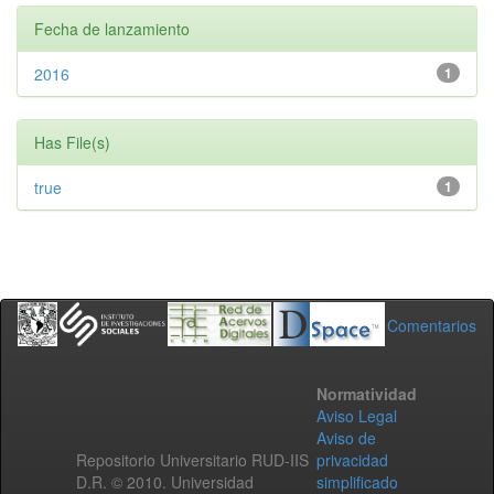
Fecha de lanzamiento
2016
1
Has File(s)
true
1
Comentarios
Normatividad
Aviso Legal
Aviso de
Repositorio Universitario RUD-IIS
privacidad
D.R. © 2010. Universidad
simplificado