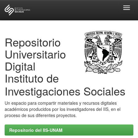
Skip
navigation
Repositorio
Universitario
Digital
Instituto de
Investigaciones Sociales
Un espacio para compartir materiales y recursos digitales
académicos producidos por los investigadores del IIS, en el
proceso de sus diferentes proyectos.
Repositorio del IIS-UNAM