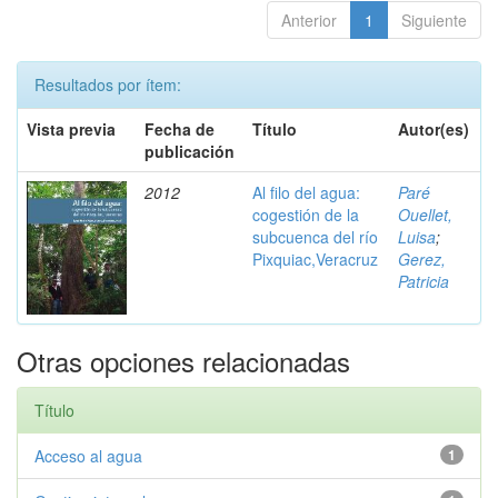
Anterior
1
Siguiente
Resultados por ítem:
Vista previa
Fecha de
Título
Autor(es)
publicación
2012
Al filo del agua:
Paré
cogestión de la
Ouellet,
subcuenca del río
Luisa
;
Pixquiac,Veracruz
Gerez,
Patricia
Otras opciones relacionadas
Título
Acceso al agua
1