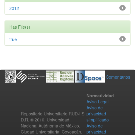
2012
1
Has File(s)
true
1
Comentarios
Normatividad
Aviso Legal
Aviso de
Repositorio Universitario RUD-IIS
privacidad
D.R. © 2010. Universidad
simplificado
Nacional Autónoma de México.
Aviso de
Ciudad Universitaria, Coyoacán,
privacidad