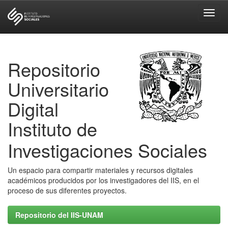
Skip
navigation
Repositorio
Universitario
Digital
Instituto de
Investigaciones Sociales
Un espacio para compartir materiales y recursos digitales
académicos producidos por los investigadores del IIS, en el
proceso de sus diferentes proyectos.
Repositorio del IIS-UNAM