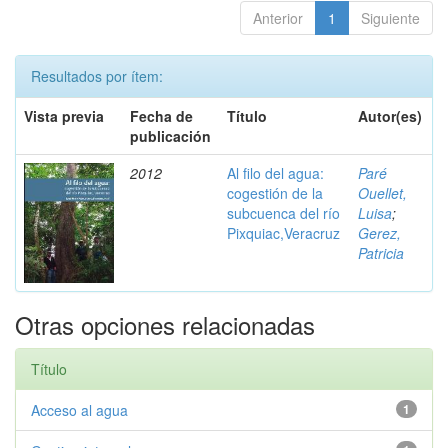
Anterior
1
Siguiente
Resultados por ítem:
Vista previa
Fecha de
Título
Autor(es)
publicación
2012
Al filo del agua:
Paré
cogestión de la
Ouellet,
subcuenca del río
Luisa
;
Pixquiac,Veracruz
Gerez,
Patricia
Otras opciones relacionadas
Título
Acceso al agua
1