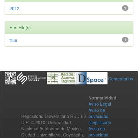
2012
1
Has File(s)
true
1
Comentarios
Normatividad
Aviso Legal
Aviso de
Repositorio Universitario RUD-IIS
privacidad
D.R. © 2010. Universidad
simplificado
Nacional Autónoma de México.
Aviso de
Ciudad Universitaria, Coyoacán,
privacidad