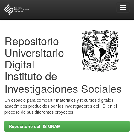
Skip
navigation
Repositorio
Universitario
Digital
Instituto de
Investigaciones Sociales
Un espacio para compartir materiales y recursos digitales
académicos producidos por los investigadores del IIS, en el
proceso de sus diferentes proyectos.
Repositorio del IIS-UNAM