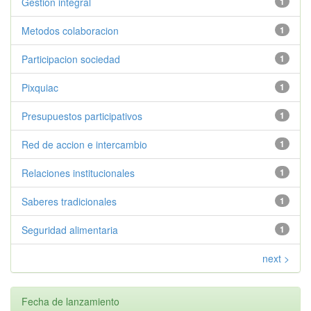
Gestion integral
1
Metodos colaboracion
1
Participacion sociedad
1
Pixquiac
1
Presupuestos participativos
1
Red de accion e intercambio
1
Relaciones institucionales
1
Saberes tradicionales
1
Seguridad alimentaria
1
next >
Fecha de lanzamiento