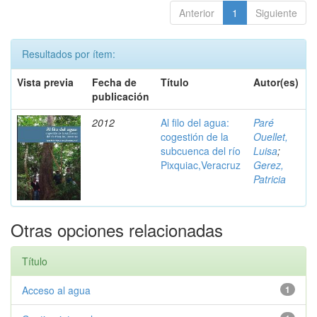
Anterior
1
Siguiente
Resultados por ítem:
Vista previa
Fecha de
Título
Autor(es)
publicación
2012
Al filo del agua:
Paré
cogestión de la
Ouellet,
subcuenca del río
Luisa
;
Pixquiac,Veracruz
Gerez,
Patricia
Otras opciones relacionadas
Título
Acceso al agua
1