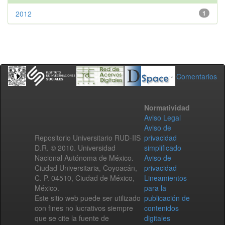
2012
1
Comentarios
Normatividad
Aviso Legal
Aviso de
Repositorio Universitario RUD-IIS
privacidad
D.R. © 2010. Universidad
simplificado
Nacional Autónoma de México.
Aviso de
Ciudad Universitaria, Coyoacán,
privacidad
C. P. 04510, Ciudad de México,
Lineamientos
México.
para la
Este sitio web puede ser utilizado
publicación de
con fines no lucrativos siempre
contenidos
que se cite la fuente de
digitales