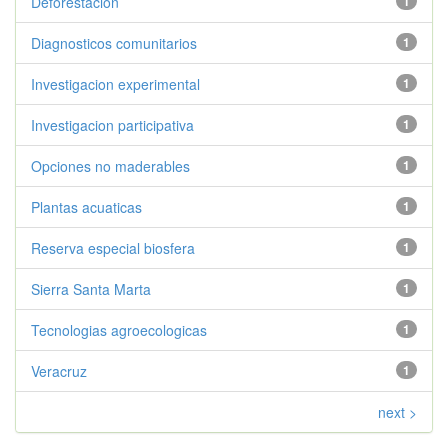
Deforestacion
1
Diagnosticos comunitarios
1
Investigacion experimental
1
Investigacion participativa
1
Opciones no maderables
1
Plantas acuaticas
1
Reserva especial biosfera
1
Sierra Santa Marta
1
Tecnologias agroecologicas
1
Veracruz
1
next >