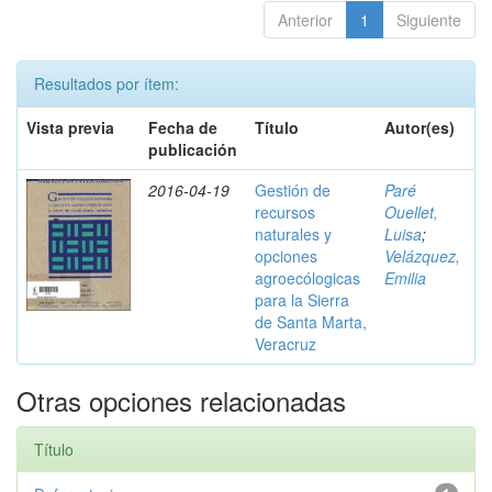
Anterior
1
Siguiente
Resultados por ítem:
Vista previa
Fecha de
Título
Autor(es)
publicación
2016-04-19
Gestión de
Paré
recursos
Ouellet,
naturales y
Luisa
;
opciones
Velázquez,
agroecólogicas
Emilia
para la Sierra
de Santa Marta,
Veracruz
Otras opciones relacionadas
Título