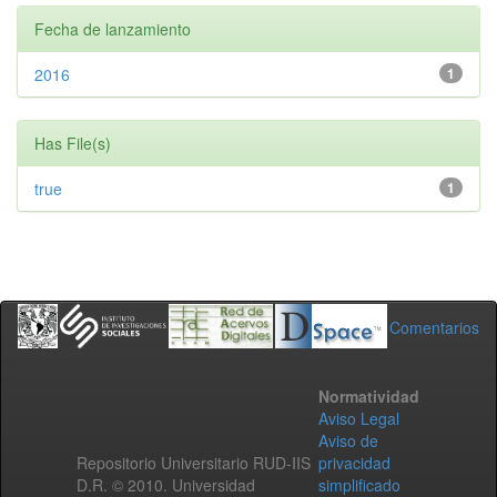
Fecha de lanzamiento
2016
1
Has File(s)
true
1
Comentarios
Normatividad
Aviso Legal
Aviso de
Repositorio Universitario RUD-IIS
privacidad
D.R. © 2010. Universidad
simplificado