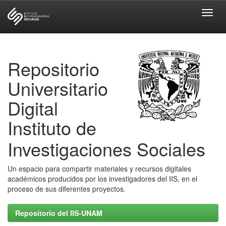
Skip
navigation
Repositorio
Universitario
Digital
Instituto de
Investigaciones Sociales
Un espacio para compartir materiales y recursos digitales
académicos producidos por los investigadores del IIS, en el
proceso de sus diferentes proyectos.
Repositorio del IIS-UNAM