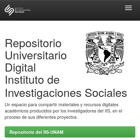
Skip
navigation
Repositorio
Universitario
Digital
Instituto de
Investigaciones Sociales
Un espacio para compartir materiales y recursos digitales
académicos producidos por los investigadores del IIS, en el
proceso de sus diferentes proyectos.
Repositorio del IIS-UNAM