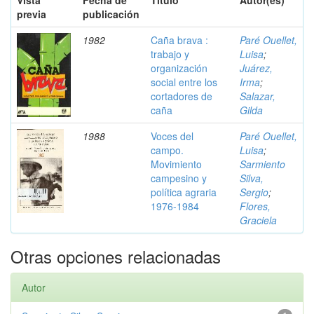
Vista
Fecha de
Título
Autor(es)
previa
publicación
1982
Caña brava :
Paré Ouellet,
trabajo y
Luisa
;
organización
Juárez,
social entre los
Irma
;
cortadores de
Salazar,
caña
Gilda
1988
Voces del
Paré Ouellet,
campo.
Luisa
;
Movimiento
Sarmiento
campesino y
Silva,
política agraria
Sergio
;
1976-1984
Flores,
Graciela
Otras opciones relacionadas
Autor