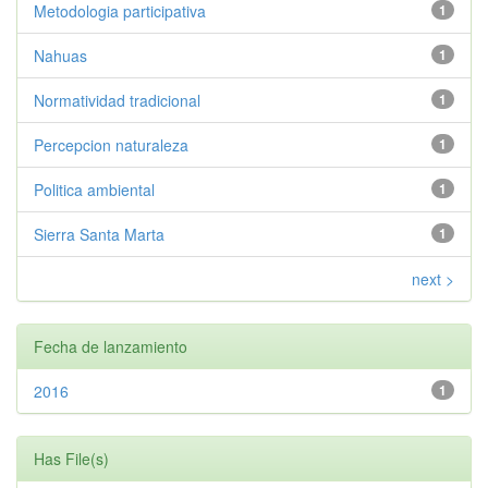
Metodologia participativa
1
Nahuas
1
Normatividad tradicional
1
Percepcion naturaleza
1
Politica ambiental
1
Sierra Santa Marta
1
next >
Fecha de lanzamiento
2016
1
Has File(s)