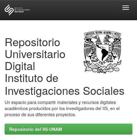
Skip
navigation
Repositorio
Universitario
Digital
Instituto de
Investigaciones Sociales
Un espacio para compartir materiales y recursos digitales
académicos producidos por los investigadores del IIS, en el
proceso de sus diferentes proyectos.
Repositorio del IIS-UNAM