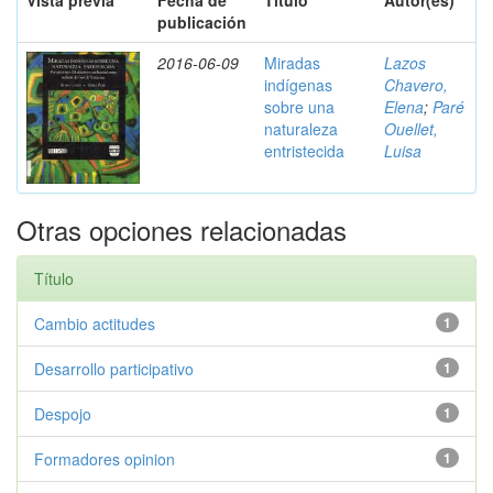
Vista previa
Fecha de
Título
Autor(es)
publicación
2016-06-09
Miradas
Lazos
indígenas
Chavero,
sobre una
Elena
;
Paré
naturaleza
Ouellet,
entristecida
Luisa
Otras opciones relacionadas
Título
Cambio actitudes
1
Desarrollo participativo
1
Despojo
1
Formadores opinion
1