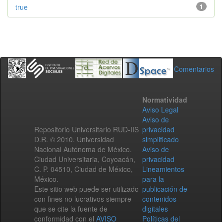
true
1
Comentarios
Normatividad
Aviso Legal
Aviso de
Repositorio Universitario RUD-IIS
privacidad
D.R. © 2010. Universidad
simplificado
Nacional Autónoma de México.
Aviso de
Ciudad Universitaria, Coyoacán,
privacidad
C. P. 04510, Ciudad de México,
Lineamientos
México.
para la
Este sitio web puede ser utilizado
publicación de
con fines no lucrativos siempre
contenidos
que se cite la fuente de
digitales
conformidad con el
AVISO
Políticas del