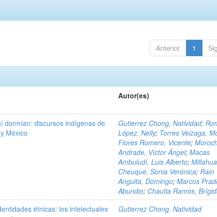
Anterior
1
Si
Autor(es)
í dormían: discursos indígenas de
Gutierrez Chong, Natividad
;
Ro
e y México
López, Nelly
;
Torres Veizaga, M
Flores Romero, Vicente
;
Moroc
Andrade, Víctor Ángel
;
Macas
Ambuludí, Luis Alberto
;
Millahua
Cheuque, Sonia Verónica
;
Rain
Anguita, Domingo
;
Marcos Prad
Abundio
;
Chautla Ramos, Brígi
dentidades étnicas: los intelectuales
Gutierrez Chong, Natividad