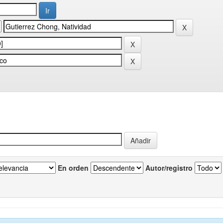
En orden
Autor/registro