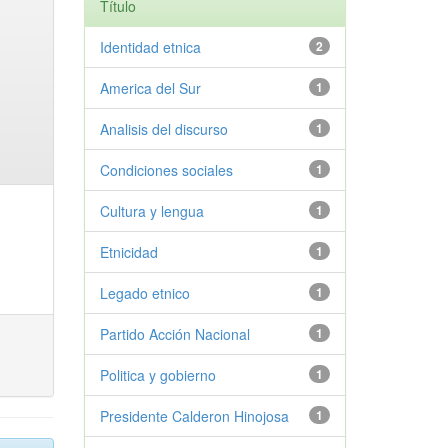
Título
Identidad etnica
2
America del Sur
1
Analisis del discurso
1
Condiciones sociales
1
Cultura y lengua
1
Etnicidad
1
Legado etnico
1
Partido Acción Nacional
1
Politica y gobierno
1
Presidente Calderon Hinojosa
1