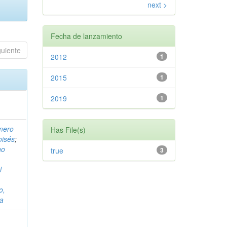
next >
Fecha de lanzamiento
guiente
2012
1
2015
1
2019
1
mero
Has File(s)
oisés
;
ho
true
3
l
o,
da