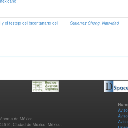
 mexicano
y el festejo del bicentanario del
Gutierrez Chong, Natividad
Norm
Aviso
Aviso
utónoma de México.
Aviso
 04510, Ciudad de México, México.
Linea