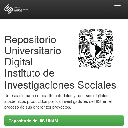
Skip
navigation
Repositorio
Universitario
Digital
Instituto de
Investigaciones Sociales
Un espacio para compartir materiales y recursos digitales
académicos producidos por los investigadores del IIS, en el
proceso de sus diferentes proyectos.
Repositorio del IIS-UNAM