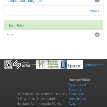
Intelectuales indigenas
1
next >
Has File(s)
true
2
Comentarios
Normatividad
Aviso Legal
Aviso de
Repositorio Universitario RUD-IIS
privacidad
D.R. © 2010. Universidad
simplificado
Nacional Autónoma de México.
Aviso de