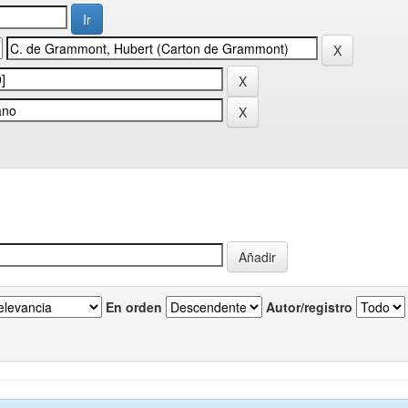
En orden
Autor/registro