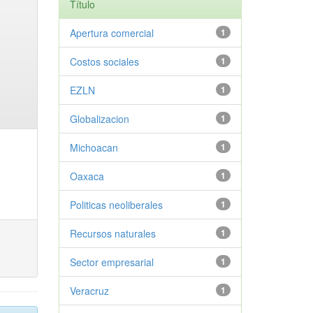
Título
Apertura comercial
1
Costos sociales
1
EZLN
1
Globalizacion
1
Michoacan
1
Oaxaca
1
Politicas neoliberales
1
Recursos naturales
1
Sector empresarial
1
Veracruz
1