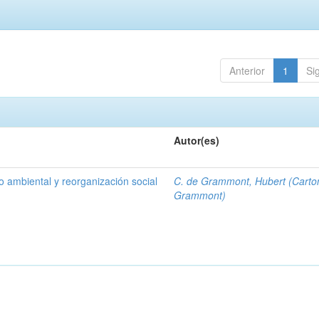
Anterior
1
Si
Autor(es)
ro ambiental y reorganización social
C. de Grammont, Hubert (Carto
Grammont)