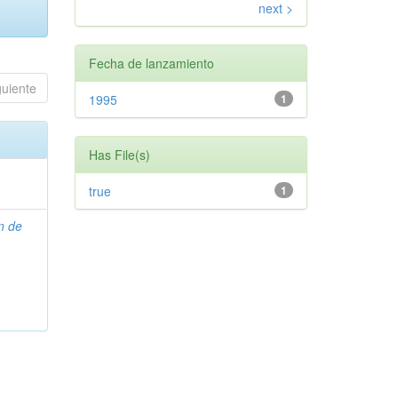
next >
Fecha de lanzamiento
guiente
1995
1
Has File(s)
true
1
n de