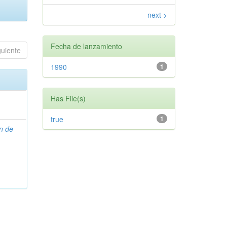
next >
Fecha de lanzamiento
guiente
1990
1
Has File(s)
true
1
n de