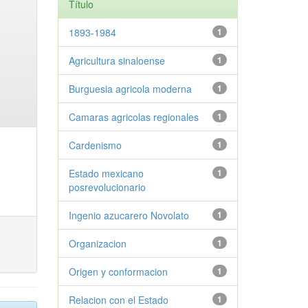
Título
1893-1984
1
Agricultura sinaloense
1
Burguesia agricola moderna
1
Camaras agricolas regionales
1
Cardenismo
1
Estado mexicano
1
posrevolucionario
Ingenio azucarero Novolato
1
Organizacion
1
Origen y conformacion
1
Relacion con el Estado
1