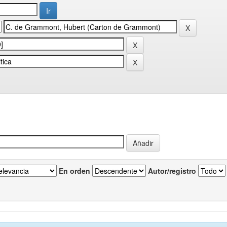
En orden
Autor/registro