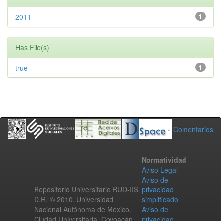
2011
1
Has File(s)
true
1
Comentarios
Normatividad
Aviso Legal
Aviso de
Repositorio Universitario RUD-IIS
privacidad
D.R. © 2010. Universidad
simplificado
Nacional Autónoma de México.
Aviso de
Ciudad Universitaria, Coyoacán,
privacidad