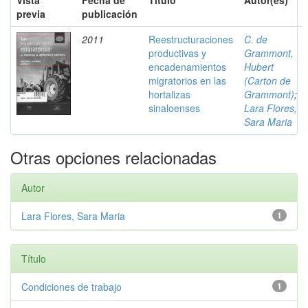
Vista
Fecha de
Título
Autor(es)
previa
publicación
2011
Reestructuraciones
C. de
productivas y
Grammont,
encadenamientos
Hubert
migratorios en las
(Carton de
hortalizas
Grammont)
;
sinaloenses
Lara Flores,
Sara Maria
Otras opciones relacionadas
Autor
Lara Flores, Sara Maria
1
Título
Condiciones de trabajo
1