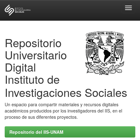
Skip
navigation
Repositorio
Universitario
Digital
Instituto de
Investigaciones Sociales
Un espacio para compartir materiales y recursos digitales
académicos producidos por los investigadores del IIS, en el
proceso de sus diferentes proyectos.
Repositorio del IIS-UNAM