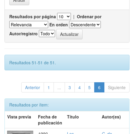
Resultados por página
|
Ordenar por
En orden
Autor/registro
Resultados 51-51 de 51.
Anterior
1
...
3
4
5
6
Siguiente
Resultados por ítem:
Vista previa
Fecha de
Título
Autor(es)
publicación
1990
Los
C. de