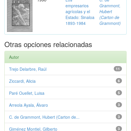
empresarios
Grammont,
agrícolas y el
Hubert
Estado: Sinaloa
(Carton de
1893-1984
Grammont)
Otras opciones relacionadas
Autor
Trejo Delarbre, Raúl
11
Ziccardi, Alicia
6
Paré Ouellet, Luisa
5
Arreola Ayala, Álvaro
3
C. de Grammont, Hubert (Carton de...
3
Giménez Montiel, Gilberto
3