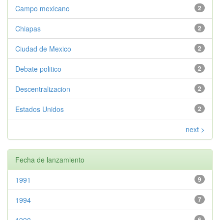
Campo mexicano
2
Chiapas
2
Ciudad de Mexico
2
Debate politico
2
Descentralizacion
2
Estados Unidos
2
next >
Fecha de lanzamiento
1991
9
1994
7
6