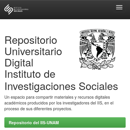
Skip
navigation
Repositorio
Universitario
Digital
Instituto de
Investigaciones Sociales
Un espacio para compartir materiales y recursos digitales
académicos producidos por los investigadores del IIS, en el
proceso de sus diferentes proyectos.
Repositorio del IIS-UNAM