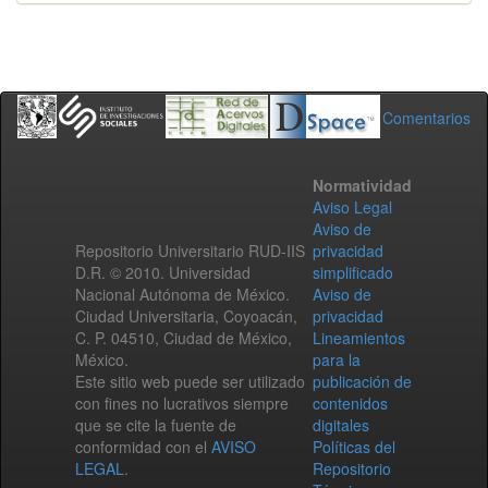
Comentarios
Normatividad
Aviso Legal
Aviso de
Repositorio Universitario RUD-IIS
privacidad
D.R. © 2010. Universidad
simplificado
Nacional Autónoma de México.
Aviso de
Ciudad Universitaria, Coyoacán,
privacidad
C. P. 04510, Ciudad de México,
Lineamientos
México.
para la
Este sitio web puede ser utilizado
publicación de
con fines no lucrativos siempre
contenidos
que se cite la fuente de
digitales
conformidad con el
AVISO
Políticas del
LEGAL
.
Repositorio