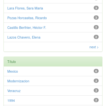
Lara Flores, Sara Maria
3
Pozas Horcasitas, Ricardo
3
Castillo Berthier, Héctor F.
2
Lazos Chavero, Elena
2
next >
Título
Mexico
6
Modernizacion
3
Veracruz
3
1994
2