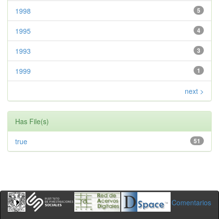
1998
5
1995
4
1993
3
1999
1
next >
Has File(s)
true
51
Comentarios