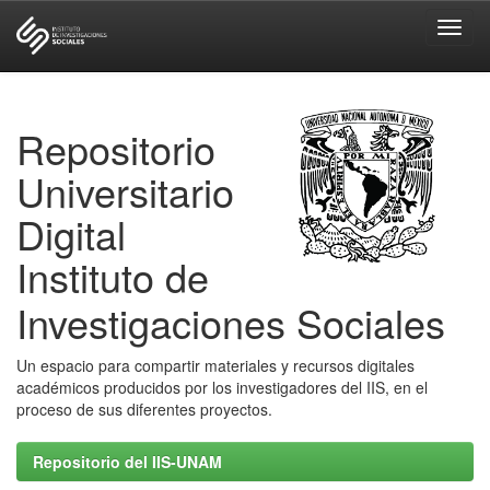
Skip
navigation
Repositorio
Universitario
Digital
Instituto de
Investigaciones Sociales
Un espacio para compartir materiales y recursos digitales
académicos producidos por los investigadores del IIS, en el
proceso de sus diferentes proyectos.
Repositorio del IIS-UNAM