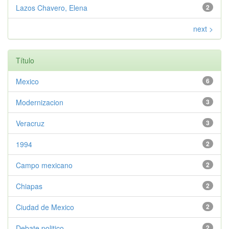
Lazos Chavero, Elena
2
next >
Título
Mexico
6
Modernizacion
3
Veracruz
3
1994
2
Campo mexicano
2
Chiapas
2
Ciudad de Mexico
2
Debate politico
2