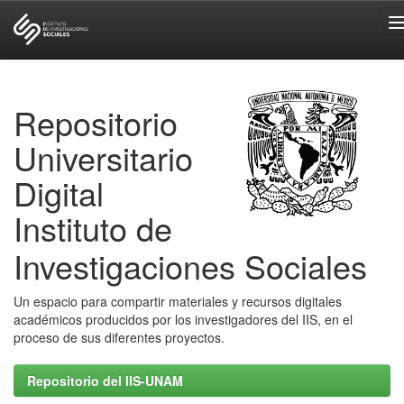
Skip
navigation
Repositorio
Universitario
Digital
Instituto de
Investigaciones Sociales
Un espacio para compartir materiales y recursos digitales
académicos producidos por los investigadores del IIS, en el
proceso de sus diferentes proyectos.
Repositorio del IIS-UNAM