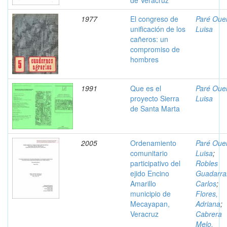
de Veracruz
1977
El congreso de
Paré Ouel
unificación de los
Luisa
cañeros: un
compromiso de
hombres
1991
Que es el
Paré Ouel
proyecto Sierra
Luisa
de Santa Marta
2005
Ordenamiento
Paré Ouel
comunitario
Luisa
;
participativo del
Robles
ejido Encino
Guadarra
Amarillo
Carlos
;
municipio de
Flores,
Mecayapan,
Adriana
;
Veracruz
Cabrera
Melo,