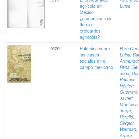
agrícola en
Luisa
México
¿campesinos sin
tierra o
proletarios
agricolas?
1979
Polémica sobre
Paré Ouel
las clases
Luisa
;
Bar
sociales en el
Armando
;
campo mexicano
Peña, Ser
de la
;
Día
Polanco,
Héctor
;
Guerrero,
Javier
;
Montalvo,
Jorge
;
Perelló,
Sergio
;
Warman,
Arturo