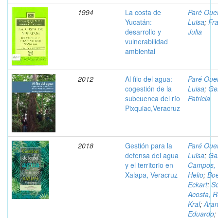
1994
La costa de
Paré Ouel
Yucatán:
Luisa
;
Fr
desarrollo y
Julia
vulnerabilidad
ambiental
2012
Al filo del agua:
Paré Ouel
cogestión de la
Luisa
;
Ge
subcuenca del río
Patricia
Pixquiac,Veracruz
2018
Gestión para la
Paré Ouel
defensa del agua
Luisa
;
Ga
y el territorio en
Campos,
Xalapa, Veracruz
Helio
;
Bo
Eckart
;
S
Acosta, R
Kral
;
Aran
Eduardo
;