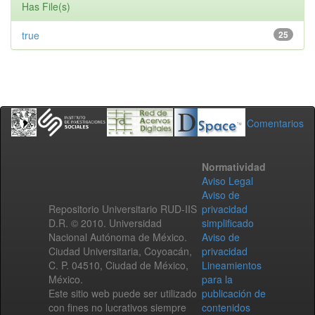
Has File(s)
true
25
Comentarios
Normatividad
Aviso Legal
Aviso de
Repositorio Universitario RUD-IIS
privacidad
D.R. © 2010. Universidad
simplificado
Nacional Autónoma de México.
Aviso de
Ciudad Universitaria, Coyoacán,
privacidad
C. P. 04510, Ciudad de México,
Lineamientos
México.
para la
Este sitio web puede ser utilizado
publicación de
con fines no lucrativos siempre
contenidos