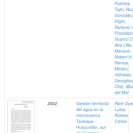
Fuentes,
Tajin
;
Rui
Gonzalez
Eligio
;
Vazquez A
Francisco
Suarez O.
Ana Lilia
;
Manson,
Robert H.
Ramos,
Miriam
;
Vidriales,
Georgina
Ortiz, Mar
del Mar
2002
Gestión territorial
Paré Ouel
del agua en la
Luisa
;
microcuenca
Robles,
Texizapa-
Carlos
Huazuntlán, sur