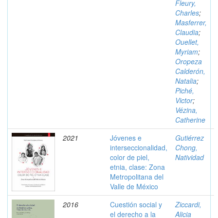
Fleury,
Charles
;
Masferrer,
Claudia
;
Ouellet,
Myriam
;
Oropeza
Calderón,
Natalia
;
Piché,
Victor
;
Vézina,
Catherine
2021
Jóvenes e
Gutiérrez
interseccionalidad,
Chong,
color de piel,
Natividad
etnia, clase: Zona
Metropolitana del
Valle de México
2016
Cuestión social y
Ziccardi,
el derecho a la
Alicia