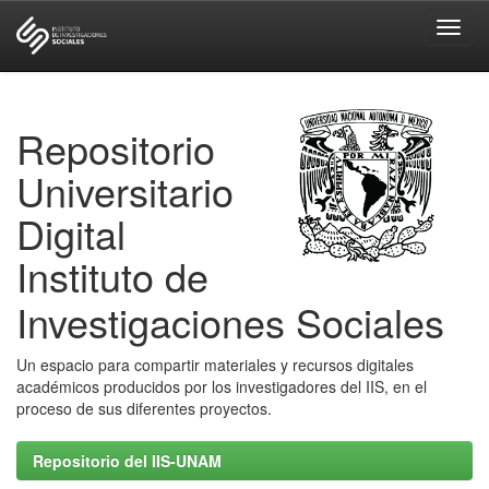
Skip
navigation
Repositorio
Universitario
Digital
Instituto de
Investigaciones Sociales
Un espacio para compartir materiales y recursos digitales
académicos producidos por los investigadores del IIS, en el
proceso de sus diferentes proyectos.
Repositorio del IIS-UNAM