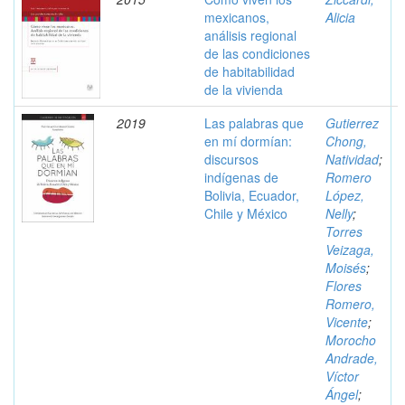
mexicanos,
Alicia
análisis regional
de las condiciones
de habitabilidad
de la vivienda
2019
Las palabras que
Gutierrez
en mí dormían:
Chong,
discursos
Natividad
;
indígenas de
Romero
Bolivia, Ecuador,
López,
Chile y México
Nelly
;
Torres
Veizaga,
Moisés
;
Flores
Romero,
Vicente
;
Morocho
Andrade,
Víctor
Ángel
;