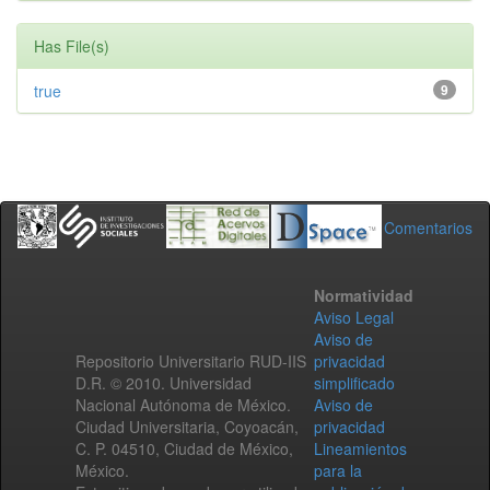
Has File(s)
true
9
Comentarios
Normatividad
Aviso Legal
Aviso de
Repositorio Universitario RUD-IIS
privacidad
D.R. © 2010. Universidad
simplificado
Nacional Autónoma de México.
Aviso de
Ciudad Universitaria, Coyoacán,
privacidad
C. P. 04510, Ciudad de México,
Lineamientos
México.
para la