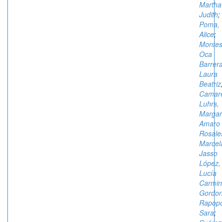
Martha
Judith
;
Poma,
Alice
;
Montes
Oca
Barrera
Laura
Beatriz
Camar
Luhrs,
Margar
Amaro
Rosale
Marcel
Jasso
López,
Lucía
Carmi
Gordo
Rapopo
Sara
;