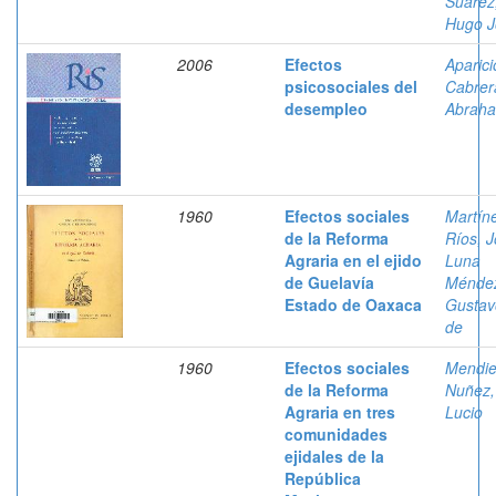
Suárez
Hugo J
2006
Efectos
Aparici
psicosociales del
Cabrer
desempleo
Abrah
1960
Efectos sociales
Martín
de la Reforma
Ríos, 
Agraria en el ejido
Luna
de Guelavía
Ménde
Estado de Oaxaca
Gustav
de
1960
Efectos sociales
Mendie
de la Reforma
Nuñez,
Agraria en tres
Lucio
comunidades
ejidales de la
República