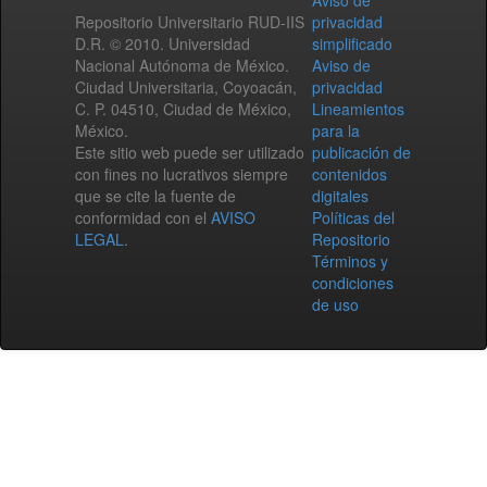
Aviso de
Repositorio Universitario RUD-IIS
privacidad
D.R. © 2010. Universidad
simplificado
Nacional Autónoma de México.
Aviso de
Ciudad Universitaria, Coyoacán,
privacidad
C. P. 04510, Ciudad de México,
Lineamientos
México.
para la
Este sitio web puede ser utilizado
publicación de
con fines no lucrativos siempre
contenidos
que se cite la fuente de
digitales
conformidad con el
AVISO
Políticas del
LEGAL
.
Repositorio
Términos y
condiciones
de uso