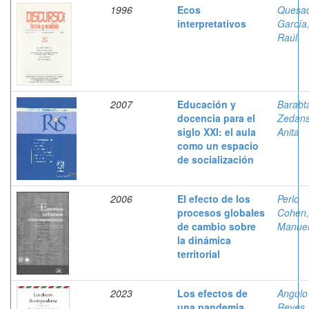
1996
Ecos
Quesa
interpretativos
García
Raúl
2007
Educación y
Barabt
docencia para el
Zedans
siglo XXI: el aula
Anita
como un espacio
de socialización
2006
El efecto de los
Perlo
procesos globales
Cohen,
de cambio sobre
Manue
la dinámica
territorial
2023
Los efectos de
Angulo
una pandemia
Reyes,