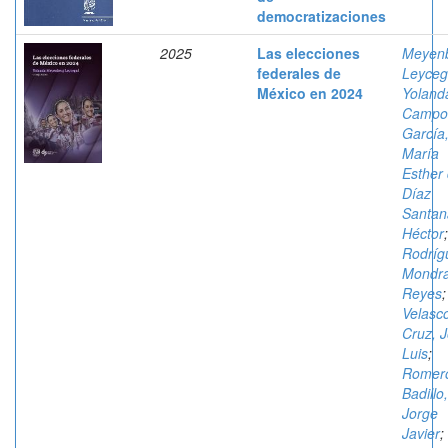
democratizaciones
2025
Las elecciones
Meyen
federales de
Leyceg
México en 2024
Yoland
Campo
García
María
Esther 
Díaz
Santan
Héctor
;
Rodríg
Mondr
Reyes
;
Velasc
Cruz, 
Luis
;
Romer
Badillo,
Jorge
Javier
;