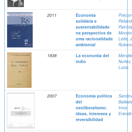
2011
Economia
Préco
solidária e
Pelland
sustentabilidade
Patríci
na perspectiva de
Morato
uma racionalidade
Leite, 
ambiental
Ruben
1938
La economía del
Mendie
indio
Nuñez,
Lucio
2007
Economía política
Sandov
del
Ballest
neoliberalismo:
Irma
ideas, intereses y
Eréndi
reversibilidad