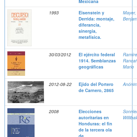
Mexicana
1993
Eisenstein y
Mayer,
Derrida: montaje,
Benjam
diferancia,
sinergia,
metafísica.
30/03/2012
El ejército federal
Ramír
1914. Semblanzas
Rancañ
geográficas
Mario
2012-08-22
Ejido del Portero
Anóni
de Carnero, 2865
2008
Elecciones
Sonnlei
autoritarias en
Williba
Honduras: el fin
de la tercera ola
de