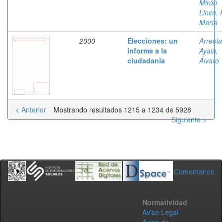
Mirón
Lince,
María
2000
Elecciones: un
Arreola
informe a la
Ayala,
ciudadanía
Álvaro
< Anterior
Mostrando resultados 1215 a 1234 de 5928
Siguiente >
Comentarios
Normatividad
Aviso Legal